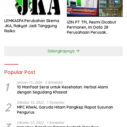
LEMKASPA:Perubahan Skema
IZIN PT TPL Resmi Dicabut
JKA, Rakyat Jadi Tanggung
Permanen, Ini Data 28
Risiko
Perusahaan Perusak
Lingkungan Sumut Aceh dan
Sumbar
Selengkapnya
Popular Post
1
Januari 15, 2026
2 Komentar
10 Manfaat Serai untuk Kesehatan: Herbal Alami
dengan Segudang Khasiat
2
Oktober 10, 2022
1 Komentar
MPC KIWAL Garuda Hitam Pangkep Rapat Susunan
Pengurus
Oktober 22, 2022
1 Komentar