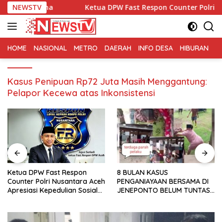
Langsung
na
NEWSTV
Ketua DPW Fast Respon Counter Polri Nusantara Ace
ke
konten
HOME
NASIONAL
METRO
DAERAH
INFO DESA
HIBURAN
K
Kasus Penipuan Rp72 Juta Masih Menggantung:
Pelapor Kecewa atas Inkonsistensi
Ketua DPW Fast Respon
8 BULAN KASUS
Counter Polri Nusantara Aceh
PENGANIAYAAN BERSAMA DI
Apresiasi Kepedulian Sosial
JENEPONTO BELUM TUNTAS,
Medco kepada Masyarakat
KUASA HUKUM KORBAN
Aceh Timur
SOROTI PROSES PENYIDIKAN
DAN KEJAKSAAN Korban dan