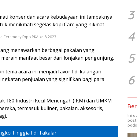
3
ati konser dan acara kebudayaan ini tampaknya
uk menikmati segelas kopi Care yang nikmat.
4
ra Ceremony Expo PKA ke-8 2023
 yang menawarkan berbagai pakaian yang
5
meraih manfaat besar dari lonjakan pengunjung.
n tema acara ini menjadi favorit di kalangan
6
ngkatan penjualan yang signifikan bagi para
yak 180 Industri Kecil Menengah (IKM) dan UMKM
Ber
eka, termasuk kuliner, pakaian, aksesoris,
gi.
Ini 
post
pada
ngko Tinggia I di Takalar