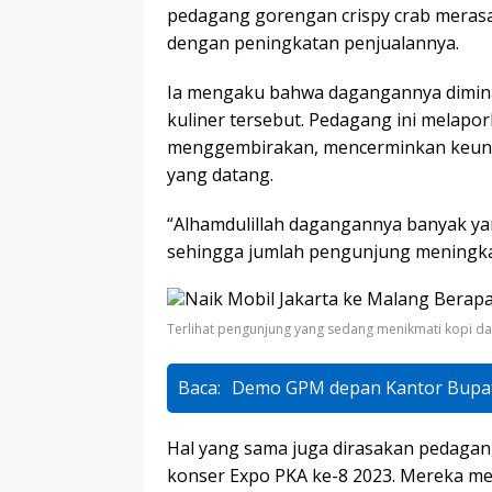
pedagang gorengan crispy crab merasa
dengan peningkatan penjualannya.
Ia mengaku bahwa dagangannya dimina
kuliner tersebut. Pedagang ini melapo
menggembirakan, mencerminkan keunt
yang datang.
“Alhamdulillah dagangannya banyak ya
sehingga jumlah pengunjung meningka
Terlihat pengunjung yang sedang menikmati kopi dan
Baca:
Demo GPM depan Kantor Bupati
Hal yang sama juga dirasakan pedagan
konser Expo PKA ke-8 2023. Mereka mel