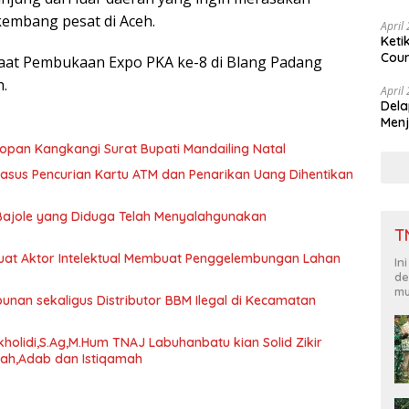
dan
kembang pesat di Aceh.
April
Keti
Cour
at Pembukaan Expo PKA ke-8 di Blang Padang
h.
April
Dela
Menj
pan Kangkangi Surat Bupati Mandailing Natal
asus Pencurian Kartu ATM dan Penarikan Uang Dihentikan
Bajole yang Diduga Telah Menyalahgunakan
T
uat Aktor Intelektual Membuat Penggelembungan Lahan
In
de
mu
nan sekaligus Distributor BBM Ilegal di Kecamatan
kholidi,S.Ag,M.Hum TNAJ Labuhanbatu kian Solid Zikir
wah,Adab dan Istiqamah