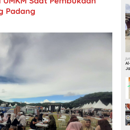
i UMKM Saat Pembukaan
ng Padang
Ju
Al
Ja
Wa