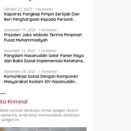
Oktober 22, 2022
1 Komentar
Kapolres Pangkep Pimpin Sertijab Dan
Beri Penghargaan Kepada Personil
Berprestasi
September 17, 2022
1 Komentar
Presiden Joko Widodo Terima Pimpinan
Pusat Muhammadiyah
November 15, 2022
1 Komentar
Pangdam Hasanuddin Gelar Panen Raya
dan Bakti Sosial Implementasi Ketahanan
Pangan Wilayah
September 29, 2022
1 Komentar
Komunikasi Sosial Dengan Komponen
Masyarakat Kodam XIV Hasanuddin
Semester Dua (2) TA 2022
ita Kriminal
adalah contoh deskripsi untuk widget recent
 wpberita, anda bisa memasukkan deskripsi
 widget ini.