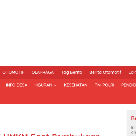
OTOMOTIF
OLAHRAGA
Tag Berita
Berita Otomotif
Lai
INFO DESA
HIBURAN
KESEHATAN
TNI POLRI
PENDID
B
In
an