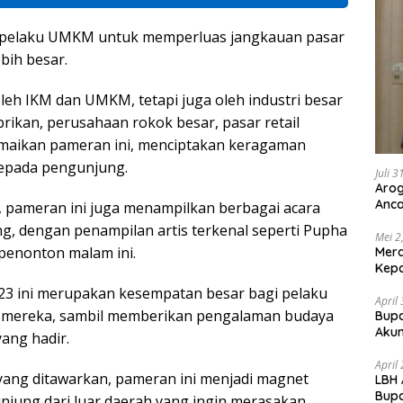
ra pelaku UMKM untuk memperluas jangkauan pasar
bih besar.
leh IKM dan UMKM, tetapi juga oleh industri besar
brikan, perusahaan rokok besar, pasar retail
amaikan pameran ini, menciptakan keragaman
kepada pengunjung.
Juli 
Arog
Anca
, pameran ini juga menampilkan berbagai acara
Huk
 dengan penampilan artis terkenal seperti Pupha
Mei 2
penonton malam ini.
Mer
Kepa
23 ini merupakan kesempatan besar bagi pelaku
April
mereka, sambil memberikan pengalaman budaya
Bupa
Akun
ang hadir.
April
ang ditawarkan, pameran ini menjadi magnet
LBH 
Bupa
njung dari luar daerah yang ingin merasakan