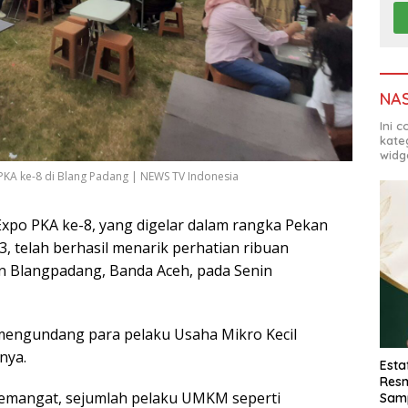
NA
Ini 
kate
widg
A ke-8 di Blang Padang | NEWS TV Indonesia
po PKA ke-8, yang digelar dalam rangka Pekan
, telah berhasil menarik perhatian ribuan
 Blangpadang, Banda Aceh, pada Senin
 mengundang para pelaku Usaha Mikro Kecil
nya.
Esta
Resm
emangat, sejumlah pelaku UMKM seperti
Sam