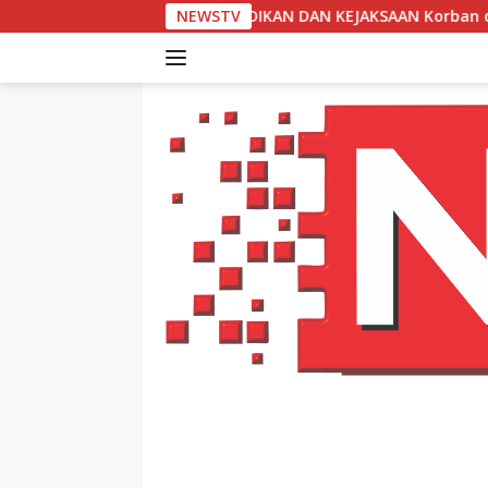
Langsung
IKAN DAN KEJAKSAAN Korban dan Saksi Trauma, Kuasa Hukum
NEWSTV
ke
konten