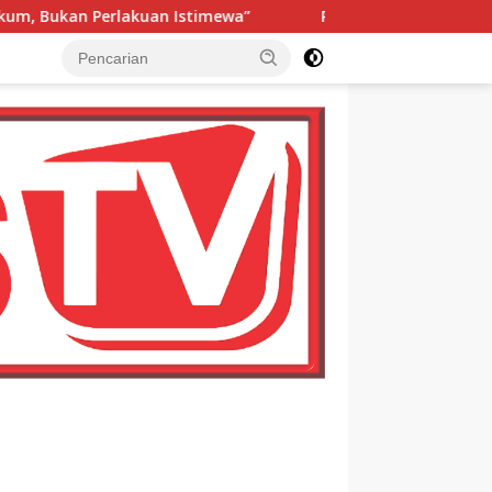
a”
Raja Luat Marancar Optimistis Sengketa Tanah Ada