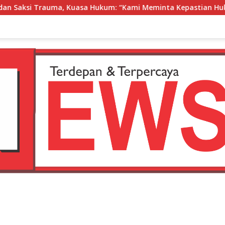
: “Kami Meminta Kepastian Hukum, Bukan Perlakuan Istimew