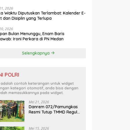
 Hoaks
 21, 2026
ka Waktu Diputuskan Terlambat: Kalender E-
t dan Disiplin yang Terlupa
 20, 2026
pan Bulan Menunggu, Enam Baris
awab: Ironi Perkara di PN Medan
Selengkapnya
NI POLRI
i adalah contoh keterangan untuk widget
ngan kategori otomotif, anda bisa dengan
dah memasukkannya pada widget.
Mei 21, 2026
Danrem 072/Pamungkas
Resmi Tutup TMMD Reguler
128 Kabupaten Kulon
Progo
Mei 15, 2026