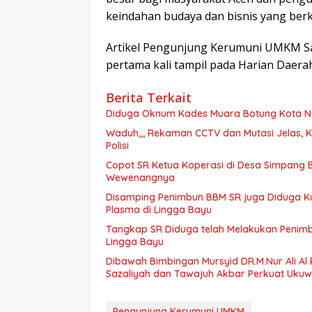
keindahan budaya dan bisnis yang ber
Artikel Pengunjung Kerumuni UMKM Sa
pertama kali tampil pada Harian Daera
Berita Terkait
Diduga Oknum Kades Muara Botung Kota No
Waduh,,, Rekaman CCTV dan Mutasi Jelas, K
Polisi
Copot SR Ketua Koperasi di Desa Simpang 
Wewenangnya
Disamping Penimbun BBM SR juga Diduga K
Plasma di Lingga Bayu
Tangkap SR Diduga telah Melakukan Penimbu
Lingga Bayu
Dibawah Bimbingan Mursyid DR.M.Nur Ali Al 
Sazaliyah dan Tawajuh Akbar Perkuat Uku
Pengunjung Kerumuni UMKM