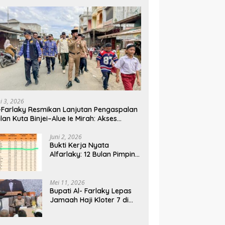
ni 3, 2026
-Farlaky Resmikan Lanjutan Pengaspalan
lan Kuta Binjei–Alue Ie Mirah: Akses
rga Makin Lancar
Juni 2, 2026
Bukti Kerja Nyata
Alfarlaky: 12 Bulan Pimpin,
2% Warga Aceh Timur
Mei 11, 2026
Bupati Al- Farlaky Lepas
Jamaah Haji Kloter 7 di
Embarkasi Haji Banda
Aceh