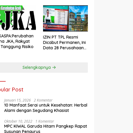
KASPA:Perubahan
IZIN PT TPL Resmi
ma JKA, Rakyat
Dicabut Permanen, Ini
 Tanggung Risiko
Data 28 Perusahaan
Perusak Lingkungan
Sumut Aceh dan
Sumbar
Selengkapnya
ular Post
Januari 15, 2026
2 Komentar
10 Manfaat Serai untuk Kesehatan: Herbal
Alami dengan Segudang Khasiat
Oktober 10, 2022
1 Komentar
MPC KIWAL Garuda Hitam Pangkep Rapat
Susunan Pengurus