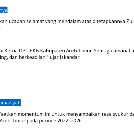
tnya
an ucapan selamat yang mendalam atas ditetapkannya Zulm
.
gai Ketua DPC PKB Kabupaten Aceh Timur. Semoga amanah in
g, dan berkeadilan,” ujar Iskandar.
ammadiyah
nfaatkan momentum ini untuk menyampaikan rasa syukur da
ceh Timur pada periode 2022–2026.