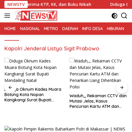
Langsung
 Terima KTP, KK, dan Buku Nikah
NEWSTV
Diduga Oknum Kades 
ke
konten
HOME
NASIONAL
METRO
DAERAH
INFO DESA
HIBURAN
K
Kapolri Jenderal Listyo Sigit Prabowo
Diduga Oknum Kades Muara
Botung Kota Nopan
Waduh,,, Rekaman CCTV dan
Kangkangi Surat Bupati
Mutasi Jelas, Kasus
Mandailing Natal
Pencurian Kartu ATM dan
Penarikan Uang Dihentikan
Polisi