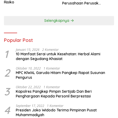
Risiko
Perusahaan Perusak
Lingkungan Sumut Aceh dan
Sumbar
Selengkapnya
Popular Post
1
Januari 15, 2026
2 Komentar
10 Manfaat Serai untuk Kesehatan: Herbal Alami
dengan Segudang Khasiat
2
Oktober 10, 2022
1 Komentar
MPC KIWAL Garuda Hitam Pangkep Rapat Susunan
Pengurus
3
Oktober 22, 2022
1 Komentar
Kapolres Pangkep Pimpin Sertijab Dan Beri
Penghargaan Kepada Personil Berprestasi
4
September 17, 2022
1 Komentar
Presiden Joko Widodo Terima Pimpinan Pusat
Muhammadiyah