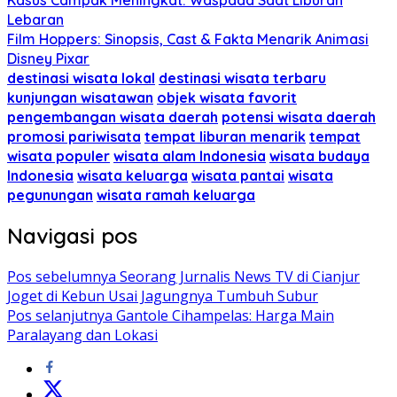
Lebaran
Film Hoppers: Sinopsis, Cast & Fakta Menarik Animasi
Disney Pixar
destinasi wisata lokal
destinasi wisata terbaru
kunjungan wisatawan
objek wisata favorit
pengembangan wisata daerah
potensi wisata daerah
promosi pariwisata
tempat liburan menarik
tempat
wisata populer
wisata alam Indonesia
wisata budaya
Indonesia
wisata keluarga
wisata pantai
wisata
pegunungan
wisata ramah keluarga
Navigasi pos
Pos sebelumnya
Seorang Jurnalis News TV di Cianjur
Joget di Kebun Usai Jagungnya Tumbuh Subur
Pos selanjutnya
Gantole Cihampelas: Harga Main
Paralayang dan Lokasi