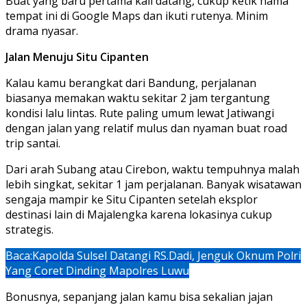
Buat yang baru pertama kali datang, cukup ketik nama
tempat ini di Google Maps dan ikuti rutenya. Minim
drama nyasar.
Jalan Menuju Situ Cipanten
Kalau kamu berangkat dari Bandung, perjalanan
biasanya memakan waktu sekitar 2 jam tergantung
kondisi lalu lintas. Rute paling umum lewat Jatiwangi
dengan jalan yang relatif mulus dan nyaman buat road
trip santai.
Dari arah Subang atau Cirebon, waktu tempuhnya malah
lebih singkat, sekitar 1 jam perjalanan. Banyak wisatawan
sengaja mampir ke Situ Cipanten setelah eksplor
destinasi lain di Majalengka karena lokasinya cukup
strategis.
Baca:
Kapolda Sulsel Datangi RS.Dadi, Jenguk Oknum Polri
Yang Coret Dinding Mapolres Luwu
Bonusnya, sepanjang jalan kamu bisa sekalian jajan