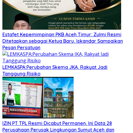
Estafet Kepemimpinan PKB Aceh Timur: Zulmi Resmi
Ditetapkan sebagai Ketua Baru, Iskandar Sampaikan
Pesan Persatuan
LEMKASPA:Perubahan Skema JKA, Rakyat Jadi
Tanggung Risiko
IZIN PT TPL Resmi Dicabut Permanen, Ini Data 28
Perusahaan Perusak Lingkungan Sumut Aceh dan