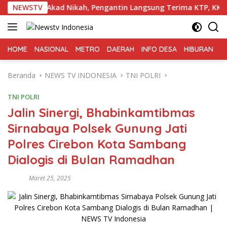
Langsung
ng Akad Nikah, Pengantin Langsung Terima KTP, KK, dan Buku
NEWSTV
ke
konten
HOME
NASIONAL
METRO
DAERAH
INFO DESA
HIBURAN
K
Beranda
NEWS TV INDONESIA
TNI POLRI
TNI POLRI
Jalin Sinergi, Bhabinkamtibmas
Sirnabaya Polsek Gunung Jati
Polres Cirebon Kota Sambang
Dialogis di Bulan Ramadhan
Maret 25, 2025