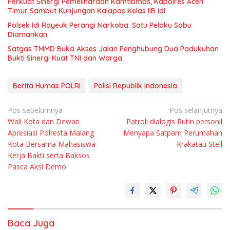
Perkuat Sinergi Pemeliharaan Kamtibmas, Kapolres Aceh
Timur Sambut Kunjungan Kalapas Kelas IIB Idi
Polsek Idi Rayeuk Perangi Narkoba: Satu Pelaku Sabu
Diamankan
Satgas TMMD Buka Akses Jalan Penghubung Dua Padukuhan
Bukti Sinergi Kuat TNI dan Warga
Berita Humas POLRI
Polisi Republik Indonesia
Navigasi
Pos sebelumnya
Pos selanjutnya
Wali Kota dan Dewan
Patroli dialogis Rutin personil
pos
Apresiasi Polresta Malang
Menyapa Satpam Perumahan
Kota Bersama Mahasiswa
Krakatau Stell
Kerja Bakti serta Baksos
Pasca Aksi Demo
Baca Juga