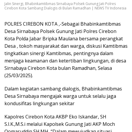
Jalin Sinergi, Bhabinkamtibmas Sirnabaya Polsek Gunung Jati Polres
Cirebon Kota Sambang Dialogis di Bulan Ramadhan | NEWS TV Indonesia
POLRES CIREBON KOTA ,-Sebagai Bhabinkamtibmas
Desa Sirnabaya Polsek Gunung Jati Polres Cirebon
Kota Polda Jabar Bripka Maulana bersama perangkat
Desa , tokoh masyarakat dan warga, diskusi Kamtibmas
tingkatkan sinergi Kamtibmas, pentingnya dalam
menjaga keamanan dan ketertiban lingkungan, di desa
Sirnabaya Cirebon Kota bulan Ramadhan, Selasa
(25/03/2025).
Dalam kegiatan sambang dialogis, Bhabinkamtibmas
Desa Sirnabaya mengajak warga untuk selalu jaga
kondusifitas lingkungan sekitar
Kapolres Cirebon Kota AKBP Eko Iskandar, SH
S.I.K.,M.S.i melalui Kapolsek Gunung Jati AKP Moch
Qomaruddin,SH.MH, “Dalam mewujudkan situasi