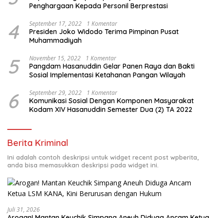
Penghargaan Kepada Personil Berprestasi
4
September 17, 2022
1 Komentar
Presiden Joko Widodo Terima Pimpinan Pusat
Muhammadiyah
5
November 15, 2022
1 Komentar
Pangdam Hasanuddin Gelar Panen Raya dan Bakti
Sosial Implementasi Ketahanan Pangan Wilayah
6
September 29, 2022
1 Komentar
Komunikasi Sosial Dengan Komponen Masyarakat
Kodam XIV Hasanuddin Semester Dua (2) TA 2022
Berita Kriminal
Ini adalah contoh deskripsi untuk widget recent post wpberita,
anda bisa memasukkan deskripsi pada widget ini.
Juli 31, 2026
Arogan! Mantan Keuchik Simpang Aneuh Diduga Ancam Ketua