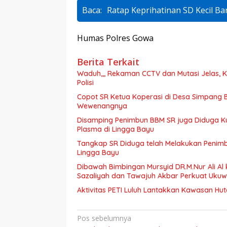
Baca:
Ratap Keprihatinan SD Kecil Ba
Humas Polres Gowa
Berita Terkait
Waduh,,, Rekaman CCTV dan Mutasi Jelas, K
Polisi
Copot SR Ketua Koperasi di Desa Simpang 
Wewenangnya
Disamping Penimbun BBM SR juga Diduga K
Plasma di Lingga Bayu
Tangkap SR Diduga telah Melakukan Penimbu
Lingga Bayu
Dibawah Bimbingan Mursyid DR.M.Nur Ali Al 
Sazaliyah dan Tawajuh Akbar Perkuat Uku
Aktivitas PETI Luluh Lantakkan Kawasan Hut
Navigasi
Pos sebelumnya