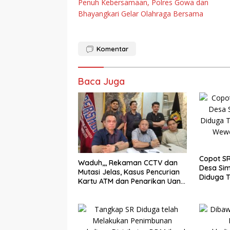
Penuh Kebersamaan, Polres Gowa dan
pos
Bhayangkari Gelar Olahraga Bersama
Komentar
Baca Juga
Copot SR
Waduh,,, Rekaman CCTV dan
Desa Si
Mutasi Jelas, Kasus Pencurian
Diduga T
Kartu ATM dan Penarikan Uang
Menyala
Dihentikan Polisi
Wewena