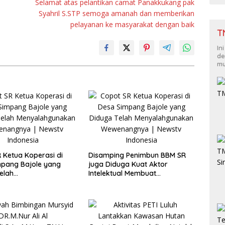
Selamat atas pelantikan camat Panakkukang pak
Syahril S.STP semoga amanah dan memberikan
pelayanan ke masyarakat dengan baik
T
In
de
mu
 Ketua Koperasi di
Disamping Penimbun BBM SR
mpang Bajole yang
juga Diduga Kuat Aktor
elah
Intelektual Membuat
hgunakan
Penggelembungan Lahan
ngnya
Plasma di Lingga Bayu