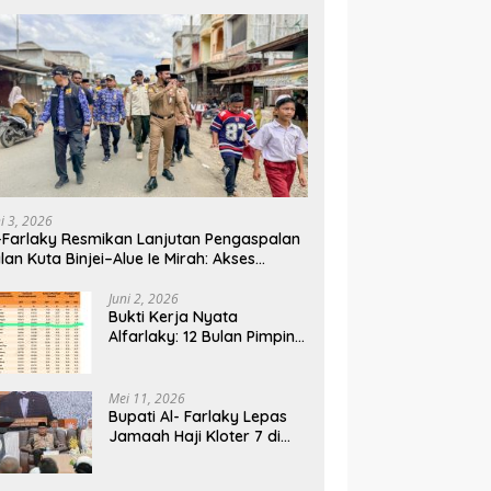
ni 3, 2026
-Farlaky Resmikan Lanjutan Pengaspalan
lan Kuta Binjei–Alue Ie Mirah: Akses
rga Makin Lancar
Juni 2, 2026
Bukti Kerja Nyata
Alfarlaky: 12 Bulan Pimpin,
2% Warga Aceh Timur
Mei 11, 2026
Bupati Al- Farlaky Lepas
Jamaah Haji Kloter 7 di
Embarkasi Haji Banda
Aceh