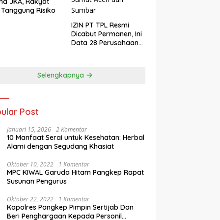
ma JKA, Rakyat
 Tanggung Risiko
IZIN PT TPL Resmi
Dicabut Permanen, Ini
Data 28 Perusahaan
Perusak Lingkungan
Sumut Aceh dan
Sumbar
Selengkapnya
ular Post
Januari 15, 2026
2 Komentar
10 Manfaat Serai untuk Kesehatan: Herbal
Alami dengan Segudang Khasiat
Oktober 10, 2022
1 Komentar
MPC KIWAL Garuda Hitam Pangkep Rapat
Susunan Pengurus
Oktober 22, 2022
1 Komentar
Kapolres Pangkep Pimpin Sertijab Dan
Beri Penghargaan Kepada Personil