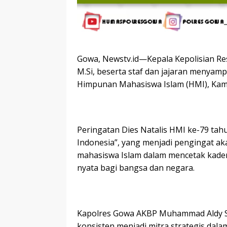
Gowa, Newstv.id—Kepala Kepolisian Re
M.Si, beserta staf dan jajaran menyam
Himpunan Mahasiswa Islam (HMI), Kami
Peringatan Dies Natalis HMI ke-79 ta
Indonesia”, yang menjadi pengingat ak
mahasiswa Islam dalam mencetak kader i
nyata bagi bangsa dan negara.
Kapolres Gowa AKBP Muhammad Aldy S
konsisten menjadi mitra strategis dal