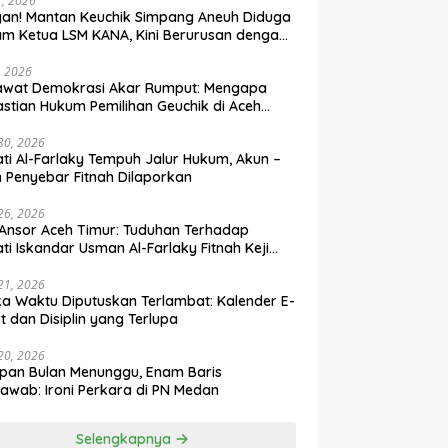
31, 2026
an! Mantan Keuchik Simpang Aneuh Diduga
m Ketua LSM KANA, Kini Berurusan dengan
um
, 2026
awat Demokrasi Akar Rumput: Mengapa
stian Hukum Pemilihan Geuchik di Aceh
 30, 2026
ti Al-Farlaky Tempuh Jalur Hukum, Akun –
 Penyebar Fitnah Dilaporkan
 26, 2026
Ansor Aceh Timur: Tuduhan Terhadap
ti Iskandar Usman Al-Farlaky Fitnah Keji
 Hoaks
 21, 2026
ka Waktu Diputuskan Terlambat: Kalender E-
t dan Disiplin yang Terlupa
 20, 2026
pan Bulan Menunggu, Enam Baris
awab: Ironi Perkara di PN Medan
Selengkapnya