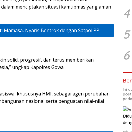
if dalam menciptakan situasi kamtibmas yang aman
4
5
 Mamasa, Nyaris Bentrok dengan Satpol PP
6
in solid, progresif, dan terus memberikan
nesia,” ungkap Kapolres Gowa.
Ber
Ini 
asiswa, khususnya HMI, sebagai agen perubahan
post
pada
bangunan nasional serta penguatan nilai-nilai