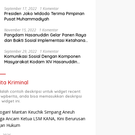
Berprestasi
September 17, 2022
1 Komentar
Presiden Joko Widodo Terima Pimpinan
Pusat Muhammadiyah
November 15, 2022
1 Komentar
Pangdam Hasanuddin Gelar Panen Raya
dan Bakti Sosial Implementasi Ketahanan
Pangan Wilayah
September 29, 2022
1 Komentar
Komunikasi Sosial Dengan Komponen
Masyarakat Kodam XIV Hasanuddin
Semester Dua (2) TA 2022
ita Kriminal
adalah contoh deskripsi untuk widget recent
 wpberita, anda bisa memasukkan deskripsi
 widget ini.