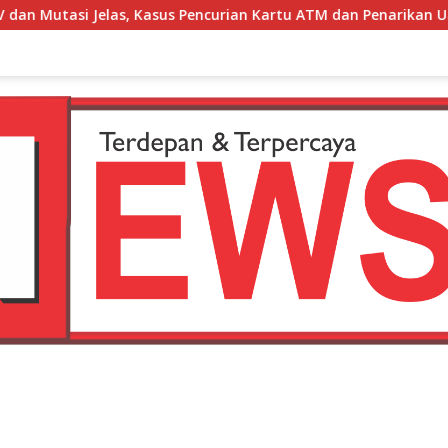
asus Pencurian Kartu ATM dan Penarikan Uang Dihentikan Polis