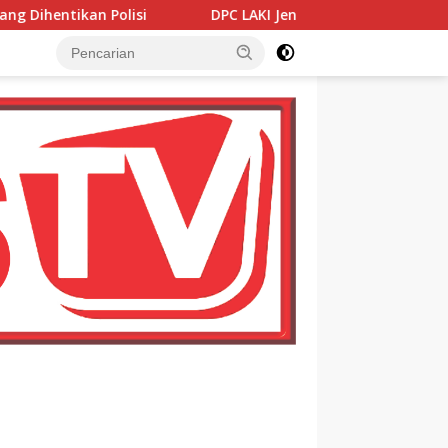
i
DPC LAKI Jeneponto Perkuat Sinergi dengan Wakapol