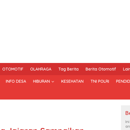
OTOMOTIF
OLAHRAGA
Tag Berita
Berita Otomotif
Lai
INFO DESA
HIBURAN
KESEHATAN
TNI POLRI
PENDID
B
In
an