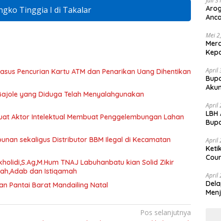
Juli 
Arog
ngko Tinggia I di Takalar
Anca
Huk
Mei 2
Mer
Kepa
April
asus Pencurian Kartu ATM dan Penarikan Uang Dihentikan
Bupa
Akun
Bajole yang Diduga Telah Menyalahgunakan
April
LBH 
uat Aktor Intelektual Membuat Penggelembungan Lahan
Bupa
dan
nan sekaligus Distributor BBM Ilegal di Kecamatan
April
Keti
Cour
kholidi,S.Ag,M.Hum TNAJ Labuhanbatu kian Solid Zikir
wah,Adab dan Istiqamah
April
Dela
an Pantai Barat Mandailing Natal
Menj
Pos selanjutnya