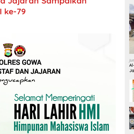
ta Jajaran Sampaikan
I ke-79
Ju
Al
Ja
Wa