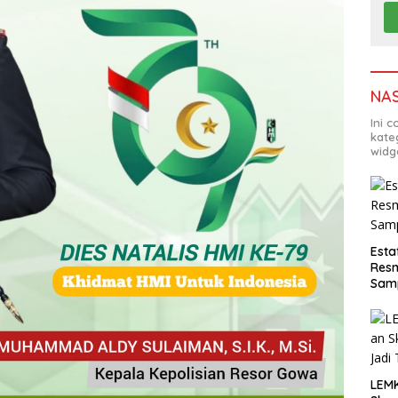
NA
Ini 
kate
widg
Esta
Resm
Sam
LEM