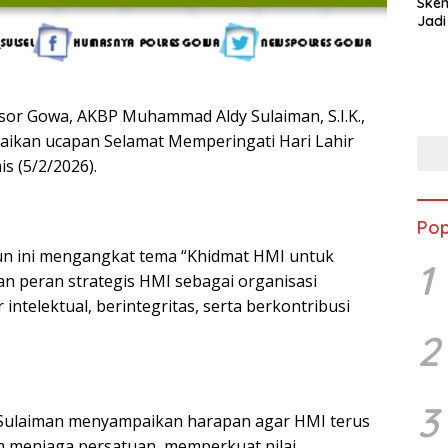
Ske
Jadi
sor Gowa, AKBP Muhammad Aldy Sulaiman, S.I.K.,
paikan ucapan Selamat Memperingati Hari Lahir
s (5/2/2026).
Pop
hun ini mengangkat tema “Khidmat HMI untuk
1
an peran strategis HMI sebagai organisasi
ntelektual, berintegritas, serta berkontribusi
2
3
ulaiman menyampaikan harapan agar HMI terus
am menjaga persatuan, memperkuat nilai