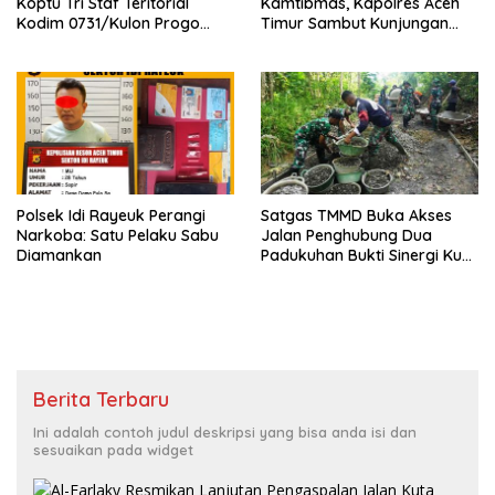
Koptu Tri Staf Teritorial
Kamtibmas, Kapolres Aceh
Kodim 0731/Kulon Progo
Timur Sambut Kunjungan
Tetap Tugas Piket Poskotis
Kalapas Kelas IIB Idi
TMMD
Polsek Idi Rayeuk Perangi
Satgas TMMD Buka Akses
Narkoba: Satu Pelaku Sabu
Jalan Penghubung Dua
Diamankan
Padukuhan Bukti Sinergi Kuat
TNI dan Warga
Berita Terbaru
Ini adalah contoh judul deskripsi yang bisa anda isi dan
sesuaikan pada widget