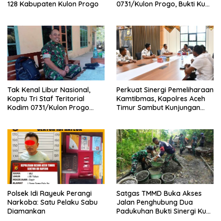
128 Kabupaten Kulon Progo
0731/Kulon Progo, Bukti Kuat
Sinergi Lintas Matra TNI
Tak Kenal Libur Nasional,
Perkuat Sinergi Pemeliharaan
Koptu Tri Staf Teritorial
Kamtibmas, Kapolres Aceh
Kodim 0731/Kulon Progo
Timur Sambut Kunjungan
Tetap Tugas Piket Poskotis
Kalapas Kelas IIB Idi
TMMD
Polsek Idi Rayeuk Perangi
Satgas TMMD Buka Akses
Narkoba: Satu Pelaku Sabu
Jalan Penghubung Dua
Diamankan
Padukuhan Bukti Sinergi Kuat
TNI dan Warga