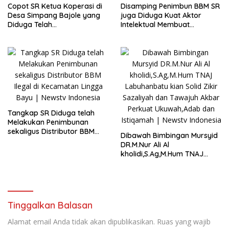
Copot SR Ketua Koperasi di
Disamping Penimbun BBM SR
Desa Simpang Bajole yang
juga Diduga Kuat Aktor
Diduga Telah
Intelektual Membuat
Menyalahgunakan
Penggelembungan Lahan
Wewenangnya
Plasma di Lingga Bayu
Tangkap SR Diduga telah
Melakukan Penimbunan
sekaligus Distributor BBM
Dibawah Bimbingan Mursyid
Ilegal di Kecamatan Lingga
DR.M.Nur Ali Al
Bayu
kholidi,S.Ag,M.Hum TNAJ
Labuhanbatu kian Solid Zikir
Sazaliyah dan Tawajuh
Akbar Perkuat Ukuwah,Adab
dan Istiqamah
Tinggalkan Balasan
Alamat email Anda tidak akan dipublikasikan.
Ruas yang wajib