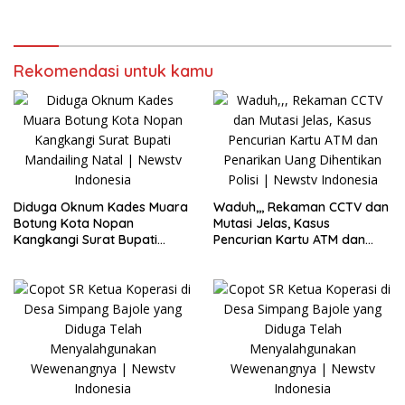
Labuhanbatu kian Solid Zikir
Sazaliyah dan Tawajuh
Akbar Perkuat Ukuwah,Adab
dan Istiqamah
Rekomendasi untuk kamu
Diduga Oknum Kades Muara
Waduh,,, Rekaman CCTV dan
Botung Kota Nopan
Mutasi Jelas, Kasus
Kangkangi Surat Bupati
Pencurian Kartu ATM dan
Mandailing Natal
Penarikan Uang Dihentikan
Polisi