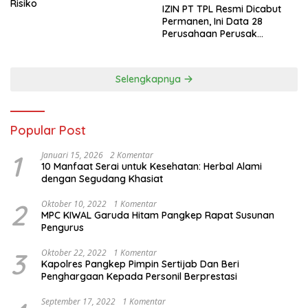
Risiko
IZIN PT TPL Resmi Dicabut
Permanen, Ini Data 28
Perusahaan Perusak
Lingkungan Sumut Aceh dan
Sumbar
Selengkapnya
Popular Post
1
Januari 15, 2026
2 Komentar
10 Manfaat Serai untuk Kesehatan: Herbal Alami
dengan Segudang Khasiat
2
Oktober 10, 2022
1 Komentar
MPC KIWAL Garuda Hitam Pangkep Rapat Susunan
Pengurus
3
Oktober 22, 2022
1 Komentar
Kapolres Pangkep Pimpin Sertijab Dan Beri
Penghargaan Kepada Personil Berprestasi
September 17, 2022
1 Komentar