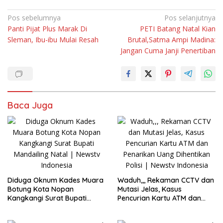
Navigasi
Pos sebelumnya
Pos selanjutnya
Panti Pijat Plus Marak Di
PETI Batang Natal Kian
pos
Sleman, Ibu-ibu Mulai Resah
Brutal,Satma Ampi Madina:
Jangan Cuma Janji Penertiban
Baca Juga
Diduga Oknum Kades Muara
Waduh,,, Rekaman CCTV dan
Botung Kota Nopan
Mutasi Jelas, Kasus
Kangkangi Surat Bupati
Pencurian Kartu ATM dan
Mandailing Natal
Penarikan Uang Dihentikan
Polisi