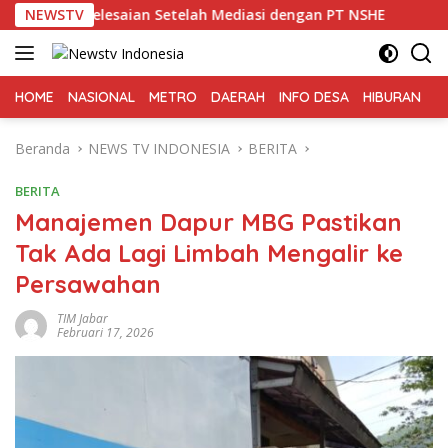
Langsung
esaian Setelah Mediasi dengan PT NSHE
NEWSTV
Kepala KUA Ta
ke
konten
HOME
NASIONAL
METRO
DAERAH
INFO DESA
HIBURAN
K
Beranda
NEWS TV INDONESIA
BERITA
BERITA
Manajemen Dapur MBG Pastikan
Tak Ada Lagi Limbah Mengalir ke
Persawahan
TIM Jabar
Februari 17, 2026