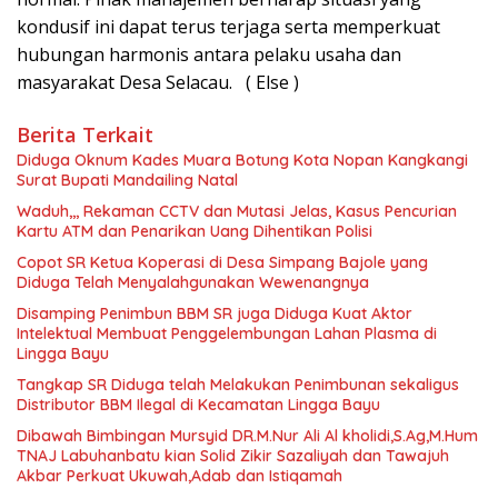
kondusif ini dapat terus terjaga serta memperkuat
hubungan harmonis antara pelaku usaha dan
masyarakat Desa Selacau. ( Else )
Berita Terkait
Diduga Oknum Kades Muara Botung Kota Nopan Kangkangi
Surat Bupati Mandailing Natal
Waduh,,, Rekaman CCTV dan Mutasi Jelas, Kasus Pencurian
Kartu ATM dan Penarikan Uang Dihentikan Polisi
Copot SR Ketua Koperasi di Desa Simpang Bajole yang
Diduga Telah Menyalahgunakan Wewenangnya
Disamping Penimbun BBM SR juga Diduga Kuat Aktor
Intelektual Membuat Penggelembungan Lahan Plasma di
Lingga Bayu
Tangkap SR Diduga telah Melakukan Penimbunan sekaligus
Distributor BBM Ilegal di Kecamatan Lingga Bayu
Dibawah Bimbingan Mursyid DR.M.Nur Ali Al kholidi,S.Ag,M.Hum
TNAJ Labuhanbatu kian Solid Zikir Sazaliyah dan Tawajuh
Akbar Perkuat Ukuwah,Adab dan Istiqamah