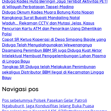
Diduga Kades Huta Beringin Jaya Terlibat Aktivitas PETI
di Wilayah Perbatasan Tapsel-Madina
Diduga Oknum Kades Muara Botung Kota Nopan
Kangkangi Surat Bupati Mandailing Natal
Waduh,,, Rekaman CCTV dan Mutasi Jelas, Kasus
Pencurian Kartu ATM dan Penarikan Uang Dihentikan
Polisi
Copot SR Ketua Koperasi di Desa Simpang Bajole yang
Diduga Telah Menyalahgunakan Wewenangnya
Disamping Penimbun BBM SR juga Diduga Kuat Aktor
Intelektual Membuat Penggelembungan Lahan Plasma
di Lingga Bayu
Tangkap SR Diduga telah Melakukan Penimbunan
sekaligus Distributor BBM Ilegal di Kecamatan Lingga
Bayu
Navigasi pos
Pos sebelumnya
Polsek Pasekan Gelar Patroli
Ngabuburit, Jaga Kondusifitas Jelang Buka Puasa