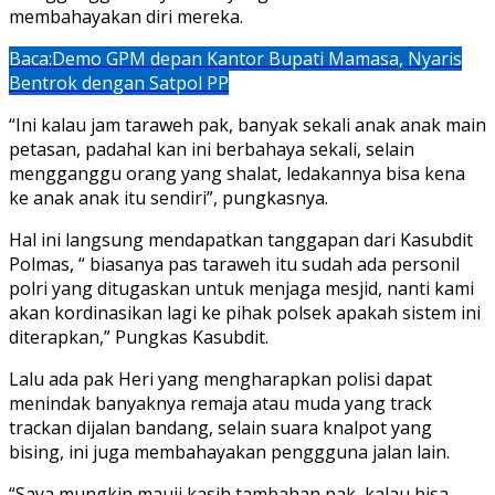
membahayakan diri mereka.
Baca:
Demo GPM depan Kantor Bupati Mamasa, Nyaris
Bentrok dengan Satpol PP
“Ini kalau jam taraweh pak, banyak sekali anak anak main
petasan, padahal kan ini berbahaya sekali, selain
mengganggu orang yang shalat, ledakannya bisa kena
ke anak anak itu sendiri”, pungkasnya.
Hal ini langsung mendapatkan tanggapan dari Kasubdit
Polmas, “ biasanya pas taraweh itu sudah ada personil
polri yang ditugaskan untuk menjaga mesjid, nanti kami
akan kordinasikan lagi ke pihak polsek apakah sistem ini
diterapkan,” Pungkas Kasubdit.
Lalu ada pak Heri yang mengharapkan polisi dapat
menindak banyaknya remaja atau muda yang track
trackan dijalan bandang, selain suara knalpot yang
bising, ini juga membahayakan penggguna jalan lain.
“Saya mungkin mauji kasih tambahan pak, kalau bisa