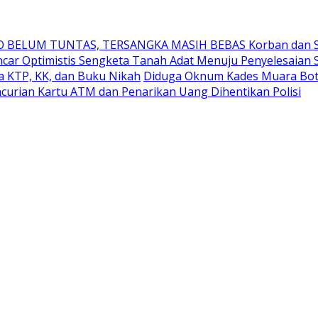
BELUM TUNTAS, TERSANGKA MASIH BEBAS Korban dan Sa
ncar Optimistis Sengketa Tanah Adat Menuju Penyelesaian
 KTP, KK, dan Buku Nikah
Diduga Oknum Kades Muara Botu
curian Kartu ATM dan Penarikan Uang Dihentikan Polisi