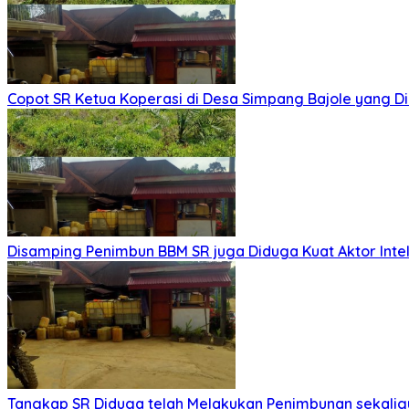
Copot SR Ketua Koperasi di Desa Simpang Bajole yang
Disamping Penimbun BBM SR juga Diduga Kuat Aktor Int
Tangkap SR Diduga telah Melakukan Penimbunan sekaligu