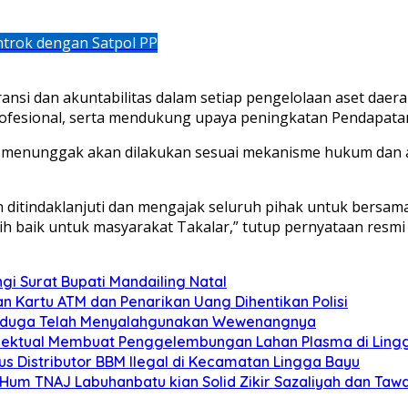
trok dengan Satpol PP
nsi dan akuntabilitas dalam setiap pengelolaan aset daer
ofesional, serta mendukung upaya peningkatan Pendapatan 
ng menunggak akan dilakukan sesuai mekanisme hukum dan
ditindaklanjuti dan mengajak seluruh pihak untuk bersam
ih baik untuk masyarakat Takalar,” tutup pernyataan resmi 
 Surat Bupati Mandailing Natal
n Kartu ATM dan Penarikan Uang Dihentikan Polisi
 Diduga Telah Menyalahgunakan Wewenangnya
elektual Membuat Penggelembungan Lahan Plasma di Ling
s Distributor BBM Ilegal di Kecamatan Lingga Bayu
M.Hum TNAJ Labuhanbatu kian Solid Zikir Sazaliyah dan Ta