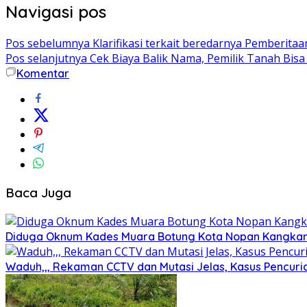
Navigasi pos
Pos sebelumnya
Klarifikasi terkait beredarnya Pemberi
Pos selanjutnya
Cek Biaya Balik Nama, Pemilik Tanah Bisa
Komentar
Baca Juga
Diduga Oknum Kades Muara Botung Kota Nopan Kangkangi
Waduh,,, Rekaman CCTV dan Mutasi Jelas, Kasus Pencuria