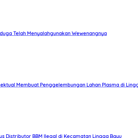
 Diduga Telah Menyalahgunakan Wewenangnya
elektual Membuat Penggelembungan Lahan Plasma di Ling
s Distributor BBM Ilegal di Kecamatan Lingga Bayu