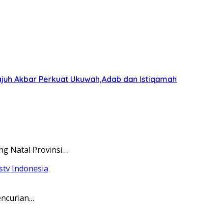
wajuh Akbar Perkuat Ukuwah,Adab dan Istiqamah
ng Natal Provinsi…
encurian…