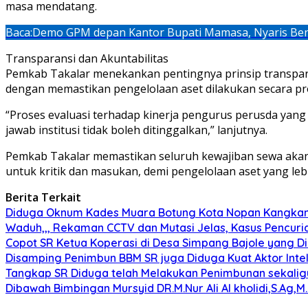
masa mendatang.
Baca:
Demo GPM depan Kantor Bupati Mamasa, Nyaris Ben
Transparansi dan Akuntabilitas
Pemkab Takalar menekankan pentingnya prinsip transpara
dengan memastikan pengelolaan aset dilakukan secara pr
“Proses evaluasi terhadap kinerja pengurus perusda ya
jawab institusi tidak boleh ditinggalkan,” lanjutnya.
Pemkab Takalar memastikan seluruh kewajiban sewa akan 
untuk kritik dan masukan, demi pengelolaan aset yang leb
Berita Terkait
Diduga Oknum Kades Muara Botung Kota Nopan Kangkangi
Waduh,,, Rekaman CCTV dan Mutasi Jelas, Kasus Pencuria
Copot SR Ketua Koperasi di Desa Simpang Bajole yang
Disamping Penimbun BBM SR juga Diduga Kuat Aktor Int
Tangkap SR Diduga telah Melakukan Penimbunan sekaligu
Dibawah Bimbingan Mursyid DR.M.Nur Ali Al kholidi,S.Ag,