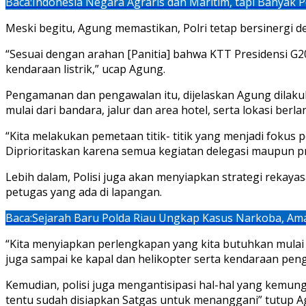
Baca:
Indonesia Negara Agraris dan Maritim, tapi Banyak 
Meski begitu, Agung memastikan, Polri tetap bersinergi 
“Sesuai dengan arahan [Panitia] bahwa KTT Presidensi 
kendaraan listrik,” ucap Agung.
Pengamanan dan pengawalan itu, dijelaskan Agung dilaku
mulai dari bandara, jalur dan area hotel, serta lokasi 
“Kita melakukan pemetaan titik- titik yang menjadi fokus
Diprioritaskan karena semua kegiatan delegasi maupun pr
Lebih dalam, Polisi juga akan menyiapkan strategi rekaya
petugas yang ada di lapangan.
Baca:
Sejarah Baru Polda Riau Ungkap Kasus Narkoba, Ama
“Kita menyiapkan perlengkapan yang kita butuhkan mula
juga sampai ke kapal dan helikopter serta kendaraan pen
Kemudian, polisi juga mengantisipasi hal-hal yang kemung
tentu sudah disiapkan Satgas untuk menanggani” tutup A