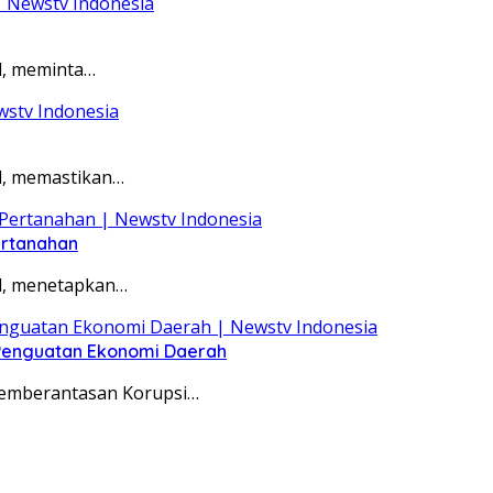
d, meminta…
d, memastikan…
ertanahan
d, menetapkan…
 Penguatan Ekonomi Daerah
Pemberantasan Korupsi…