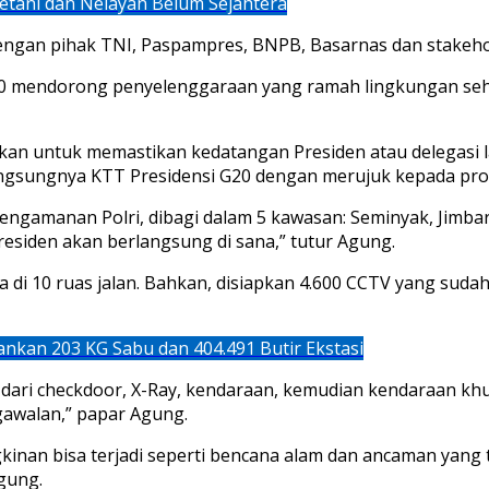
Petani dan Nelayan Belum Sejahtera
dengan pihak TNI, Paspampres, BNPB, Basarnas dan stakehol
G20 mendorong penyelenggaraan yang ramah lingkungan se
kan untuk memastikan kedatangan Presiden atau delegasi 
berlangsungnya KTT Presidensi G20 dengan merujuk kepada p
 pengamanan Polri, dibagi dalam 5 kawasan: Seminyak, Jimb
esiden akan berlangsung di sana,” tutur Agung.
sa di 10 ruas jalan. Bahkan, disiapkan 4.600 CCTV yang su
nkan 203 KG Sabu dan 404.491 Butir Ekstasi
i dari checkdoor, X-Ray, kendaraan, kemudian kendaraan 
gawalan,” papar Agung.
kinan bisa terjadi seperti bencana alam dan ancaman yang t
gung.