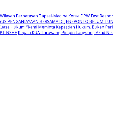
di Wilayah Perbatasan Tapsel-Madina
Ketua DPW Fast Respon
SUS PENGANIAYAAN BERSAMA DI JENEPONTO BELUM TUN
uasa Hukum: “Kami Meminta Kepastian Hukum, Bukan Perl
n PT NSHE
Kepala KUA Tarowang Pimpin Langsung Akad Nika