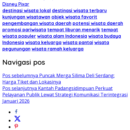
Disney Pixar
destinasi wisata lokal
destinasi wisata terbaru
kunjungan wisatawan
objek wisata favorit
pengembangan wisata daerah
potensi wisata daerah
promosi pariwisata
tempat liburan menarik
tempat
wisata populer
wisata alam Indonesia
wisata budaya
Indonesia
wisata keluarga
wisata pantai
wisata
pegunungan
wisata ramah keluarga
Navigasi pos
Pos sebelumnya
Puncak Merga Silima Deli Serdang:
Harga Tiket dan Lokasinya
Pos selanjutnya
Kantah Padangsidimpuan Perkuat
Pelayanan Publik Lewat Strategi Komunikasi Terintegrasi
Januari 2026