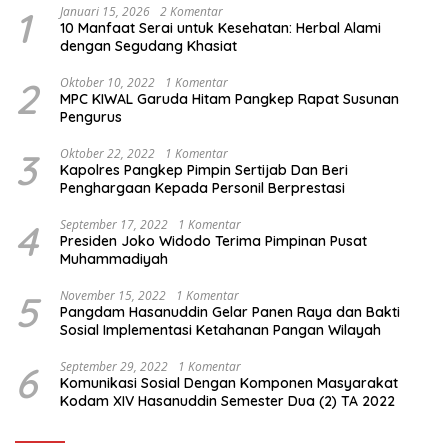
1
Januari 15, 2026
2 Komentar
10 Manfaat Serai untuk Kesehatan: Herbal Alami
dengan Segudang Khasiat
2
Oktober 10, 2022
1 Komentar
MPC KIWAL Garuda Hitam Pangkep Rapat Susunan
Pengurus
3
Oktober 22, 2022
1 Komentar
Kapolres Pangkep Pimpin Sertijab Dan Beri
Penghargaan Kepada Personil Berprestasi
4
September 17, 2022
1 Komentar
Presiden Joko Widodo Terima Pimpinan Pusat
Muhammadiyah
5
November 15, 2022
1 Komentar
Pangdam Hasanuddin Gelar Panen Raya dan Bakti
Sosial Implementasi Ketahanan Pangan Wilayah
6
September 29, 2022
1 Komentar
Komunikasi Sosial Dengan Komponen Masyarakat
Kodam XIV Hasanuddin Semester Dua (2) TA 2022