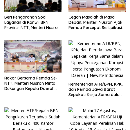
Beri Pengarahan Soal
Cegah Masalah di Masa
Layanan di Kanwil BPN
Depan, Menteri Nusron Ajak
Provinsi NTT, Menteri Nusron:
Pemda Percepat Sertipikasi
Gunakan Sudut Pandang
Tanah Rumah Ibadah di NTT
Masyarakat
Rakor Bersama Pemda Se-
NTT, Menteri Nusron Minta
Kementerian ATR/BPN, KPK,
Dukungan Kepala Daerah
dan Pemda Jawa Barat
Wujudkan Transformasi
Sepakati Kerja Sama dalam
Layanan Pertanahan
Upaya Pencegahan Korupsi
serta Penguatan Ekonomi
Daerah