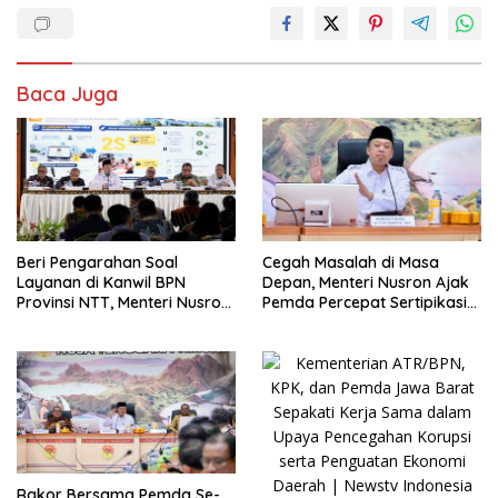
Baca Juga
Beri Pengarahan Soal
Cegah Masalah di Masa
Layanan di Kanwil BPN
Depan, Menteri Nusron Ajak
Provinsi NTT, Menteri Nusron:
Pemda Percepat Sertipikasi
Gunakan Sudut Pandang
Tanah Rumah Ibadah di NTT
Masyarakat
Rakor Bersama Pemda Se-