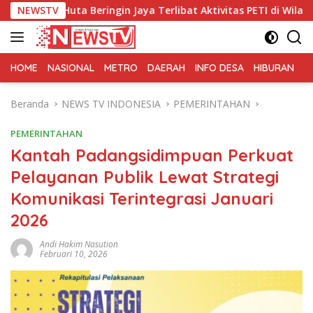
Langsung
eringin Jaya Terlibat Aktivitas PETI di Wilayah Perbatasan Ta
NEWSTV
ke
konten
HOME
NASIONAL
METRO
DAERAH
INFO DESA
HIBURAN
K
Beranda
NEWS TV INDONESIA
PEMERINTAHAN
PEMERINTAHAN
Kantah Padangsidimpuan Perkuat
Pelayanan Publik Lewat Strategi
Komunikasi Terintegrasi Januari
2026
Andi Hakim Nasution
Februari 10, 2026