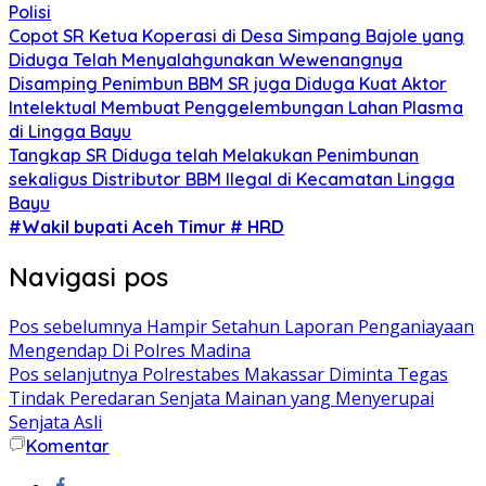
Polisi
Copot SR Ketua Koperasi di Desa Simpang Bajole yang
Diduga Telah Menyalahgunakan Wewenangnya
Disamping Penimbun BBM SR juga Diduga Kuat Aktor
Intelektual Membuat Penggelembungan Lahan Plasma
di Lingga Bayu
Tangkap SR Diduga telah Melakukan Penimbunan
sekaligus Distributor BBM Ilegal di Kecamatan Lingga
Bayu
#Wakil bupati Aceh Timur # HRD
Navigasi pos
Pos sebelumnya
Hampir Setahun Laporan Penganiayaan
Mengendap Di Polres Madina
Pos selanjutnya
Polrestabes Makassar Diminta Tegas
Tindak Peredaran Senjata Mainan yang Menyerupai
Senjata Asli
Komentar