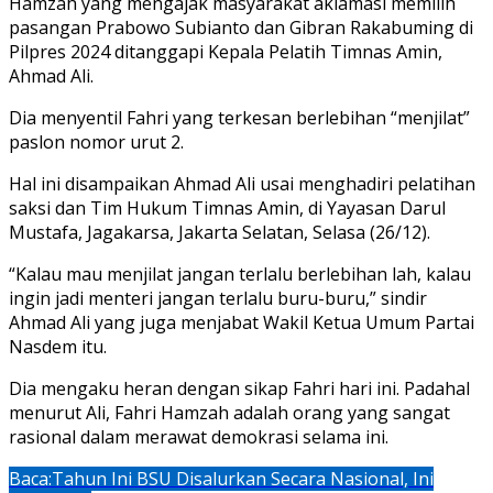
Hamzah yang mengajak masyarakat aklamasi memilih
pasangan Prabowo Subianto dan Gibran Rakabuming di
Pilpres 2024 ditanggapi Kepala Pelatih Timnas Amin,
Ahmad Ali.
Dia menyentil Fahri yang terkesan berlebihan “menjilat”
paslon nomor urut 2.
Hal ini disampaikan Ahmad Ali usai menghadiri pelatihan
saksi dan Tim Hukum Timnas Amin, di Yayasan Darul
Mustafa, Jagakarsa, Jakarta Selatan, Selasa (26/12).
“Kalau mau menjilat jangan terlalu berlebihan lah, kalau
ingin jadi menteri jangan terlalu buru-buru,” sindir
Ahmad Ali yang juga menjabat Wakil Ketua Umum Partai
Nasdem itu.
Dia mengaku heran dengan sikap Fahri hari ini. Padahal
menurut Ali, Fahri Hamzah adalah orang yang sangat
rasional dalam merawat demokrasi selama ini.
Baca:
Tahun Ini BSU Disalurkan Secara Nasional, Ini