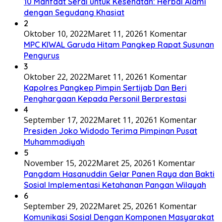
10 Manfaat Serai untuk Kesehatan: Herbal Alami
dengan Segudang Khasiat
2
Oktober 10, 2022
Maret 11, 2026
1 Komentar
MPC KIWAL Garuda Hitam Pangkep Rapat Susunan
Pengurus
3
Oktober 22, 2022
Maret 11, 2026
1 Komentar
Kapolres Pangkep Pimpin Sertijab Dan Beri
Penghargaan Kepada Personil Berprestasi
4
September 17, 2022
Maret 11, 2026
1 Komentar
Presiden Joko Widodo Terima Pimpinan Pusat
Muhammadiyah
5
November 15, 2022
Maret 25, 2026
1 Komentar
Pangdam Hasanuddin Gelar Panen Raya dan Bakti
Sosial Implementasi Ketahanan Pangan Wilayah
6
September 29, 2022
Maret 25, 2026
1 Komentar
Komunikasi Sosial Dengan Komponen Masyarakat