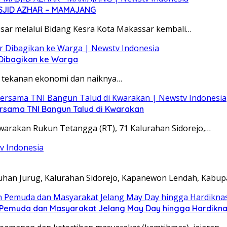
SJID AZHAR – MAMAJANG
ar melalui Bidang Kesra Kota Makassar kembali…
 Dibagikan ke Warga
ah tekanan ekonomi dan naiknya…
ersama TNI Bangun Talud di Kwarakan
warakan Rukun Tetangga (RT), 71 Kalurahan Sidorejo,…
ukuhan Jurug, Kalurahan Sidorejo, Kapanewon Lendah, Kabu
Pemuda dan Masyarakat Jelang May Day hingga Hardikn