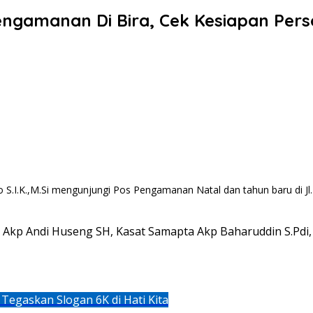
ngamanan Di Bira, Cek Kesiapan Pers
 S.I.K.,M.Si mengunjungi Pos Pengamanan Natal dan tahun baru di
 Akp Andi Huseng SH, Kasat Samapta Akp Baharuddin S.Pdi,
egaskan Slogan 6K di Hati Kita