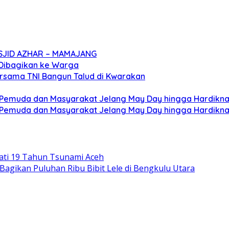
SJID AZHAR – MAMAJANG
 Dibagikan ke Warga
ersama TNI Bangun Talud di Kwarakan
Pemuda dan Masyarakat Jelang May Day hingga Hardikn
Pemuda dan Masyarakat Jelang May Day hingga Hardikn
ati 19 Tahun Tsunami Aceh
agikan Puluhan Ribu Bibit Lele di Bengkulu Utara