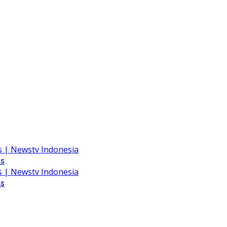
as
as