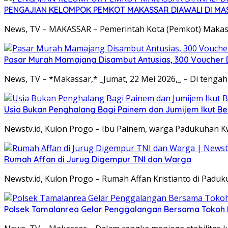
PENGAJIAN KELOMPOK PEMKOT MAKASSAR DIAWALI DI MA
News, TV – MAKASSAR – Pemerintah Kota (Pemkot) Makass
Pasar Murah Mamajang Disambut Antusias, 300 Voucher
News, TV – *Makassar,* _Jumat, 22 Mei 2026,_ – Di teng
Usia Bukan Penghalang Bagi Painem dan Jumijem Ikut B
Newstv.id, Kulon Progo – Ibu Painem, warga Padukuhan K
Rumah Affan di Jurug Digempur TNI dan Warga
Newstv.id, Kulon Progo – Rumah Affan Kristianto di Pad
Polsek Tamalanrea Gelar Penggalangan Bersama Tokoh 