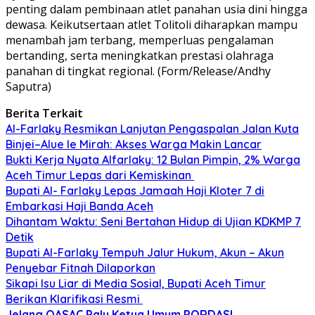
penting dalam pembinaan atlet panahan usia dini hingga
dewasa. Keikutsertaan atlet Tolitoli diharapkan mampu
menambah jam terbang, memperluas pengalaman
bertanding, serta meningkatkan prestasi olahraga
panahan di tingkat regional. (Form/Release/Andhy
Saputra)
Berita Terkait
Al-Farlaky Resmikan Lanjutan Pengaspalan Jalan Kuta
Binjei–Alue Ie Mirah: Akses Warga Makin Lancar
Bukti Kerja Nyata Alfarlaky: 12 Bulan Pimpin, 2% Warga
Aceh Timur Lepas dari Kemiskinan ‎
Bupati Al- Farlaky Lepas Jamaah Haji Kloter 7 di
Embarkasi Haji Banda Aceh
Dihantam Waktu: Seni Bertahan Hidup di Ujian KDKMP 7
Detik
Bupati Al-Farlaky Tempuh Jalur Hukum, Akun – Akun
Penyebar Fitnah Dilaporkan
Sikapi Isu Liar di Media Sosial, Bupati Aceh Timur
Berikan Klarifikasi Resmi ‎
Jelang QASAC Palu
Ketua Umum PORDASI