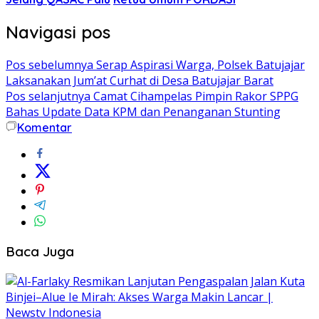
Navigasi pos
Pos sebelumnya
Serap Aspirasi Warga, Polsek Batujajar
Laksanakan Jum’at Curhat di Desa Batujajar Barat
Pos selanjutnya
Camat Cihampelas Pimpin Rakor SPPG
Bahas Update Data KPM dan Penanganan Stunting
Komentar
Baca Juga