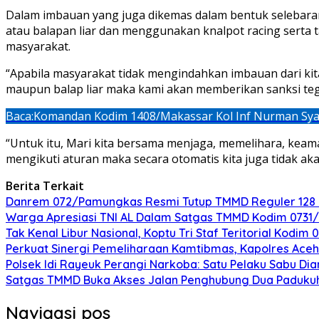
Dalam imbauan yang juga dikemas dalam bentuk selebaran
atau balapan liar dan menggunakan knalpot racing serta
masyarakat.
“Apabila masyarakat tidak mengindahkan imbauan dari 
maupun balap liar maka kami akan memberikan sanksi teg
Baca:
Komandan Kodim 1408/Makassar Kol Inf Nurman Syah
“Untuk itu, Mari kita bersama menjaga, memelihara, keam
mengikuti aturan maka secara otomatis kita juga tidak ak
Berita Terkait
Danrem 072/Pamungkas Resmi Tutup TMMD Reguler 128 
Warga Apresiasi TNI AL Dalam Satgas TMMD Kodim 0731/Ku
Tak Kenal Libur Nasional, Koptu Tri Staf Teritorial Kodi
Perkuat Sinergi Pemeliharaan Kamtibmas, Kapolres Aceh 
Polsek Idi Rayeuk Perangi Narkoba: Satu Pelaku Sabu D
Satgas TMMD Buka Akses Jalan Penghubung Dua Padukuha
Navigasi pos