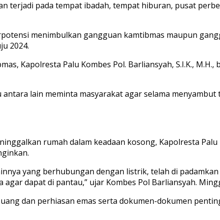
n terjadi pada tempat ibadah, tempat hiburan, pusat perbel
t berpotensi menimbulkan gangguan kamtibmas maupun gang
ju 2024.
s, Kapolresta Palu Kombes Pol. Barliansyah, S.I.K., M.H.
u antara lain meminta masyarakat agar selama menyambut 
eninggalkan rumah dalam keadaan kosong, Kapolresta Palu
inginkan.
ainnya yang berhubungan dengan listrik, telah di padamkan 
agar dapat di pantau,” ujar Kombes Pol Barliansyah. Mingg
 uang dan perhiasan emas serta dokumen-dokumen penting, k