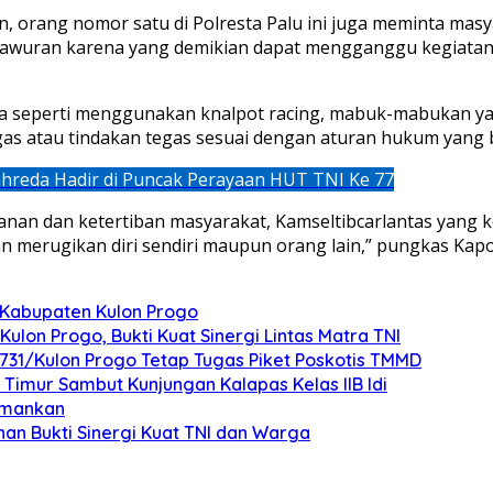
, orang nomor satu di Polresta Palu ini juga meminta mas
 tawuran karena yang demikian dapat mengganggu kegiatan
kita seperti menggunakan knalpot racing, mabuk-mabukan
as atau tindakan tegas sesuai dengan aturan hukum yang b
reda Hadir di Puncak Perayaan HUT TNI Ke 77
anan dan ketertiban masyarakat, Kamseltibcarlantas yang k
an merugikan diri sendiri maupun orang lain,” pungkas Kapo
Kabupaten Kulon Progo
lon Progo, Bukti Kuat Sinergi Lintas Matra TNI
m 0731/Kulon Progo Tetap Tugas Piket Poskotis TMMD
Timur Sambut Kunjungan Kalapas Kelas IIB Idi
iamankan
n Bukti Sinergi Kuat TNI dan Warga