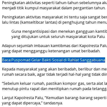
Peningkatan aktivitas seperti tahun-tahun sebelumnya aka
menjadi titik kumpul masyarakat dalam pergantian tahun.
Peningkatan aktivitas masyarakat ini tentu saja sanga
lalu lintas (kamseltibcar lantas) di penghujung tahun menu
Guna mengantisipasi dan menekan gangguan kamtibma
yang ditujukan untuk seluruh masyarakat kota Palu.
Adapun sejumlah imbauan kamtibmas dari Kapolresta Pal
yang dapat mengganggu ketenangan umat beribadah.
Baca:
Puspomad Gelar Bakti Sosial di Rahlat Sanggabuana
Kepada masyarakat yang akan beribadah, berlibur dan m
rumah secara baik, agar tidak terjadi hal-hal yang tidak di
“Sebelum keluar rumah, pastikan kompor gas, serta alat l
menutup pintu rapat dan menitipkan rumah pada tetangga 
Lanjut Kapolresta Palu, “Kemudian barang-barang seperti
yang dapat dipercaya,” tandasnya.