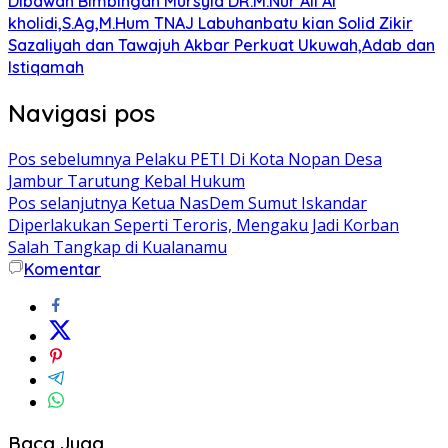
Dibawah Bimbingan Mursyid DR.M.Nur Ali Al
kholidi,S.Ag,M.Hum TNAJ Labuhanbatu kian Solid Zikir
Sazaliyah dan Tawajuh Akbar Perkuat Ukuwah,Adab dan
Istiqamah
Navigasi pos
Pos sebelumnya
Pelaku PETI Di Kota Nopan Desa
Jambur Tarutung Kebal Hukum
Pos selanjutnya
Ketua NasDem Sumut Iskandar
Diperlakukan Seperti Teroris, Mengaku Jadi Korban
Salah Tangkap di Kualanamu
Komentar
Baca Juga