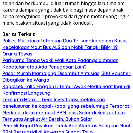
salah dan berkumpul diluar rumah hingga larut malam
karena dampak yang tidak baik bagi masa depan anak,
serta menghindari provokasi dari geng motor yang ingin
menciptakan situasi yang tidak kondusif.
Berita Terkait
Polres Muratara Tetapkan Dua Tersangka dalam Kasus
Kecelakaan Maut Bus ALS dan Mobil Tangki BBM, 19
Orang Tewas
Paripurna Tanpa Wakil Wali Kota Padangsidimpuan,
Kebetulan atau Ada Penugasan Lain?
Pasar Murah Mamajang Disambut Antusias, 300 Voucher
Dibagikan ke Warga
Kapolsek Tallo Enggan Ditemui Awak Media Saat Ingin di
Konfirmasi Langsung
Ternyata Hoax……Tiem Investigasi melakukan
penelusuran ke kapal-Kapal yang sebelumnya Tersorot
Media di duga memuat BBM jenis Solar di Sungai Tallo
Ternyata Angkut Air Bersih, Bukan Solar
Pemilik Kapal Pastikan Tidak Ada Aktifitas Bongkar Muat
BBM Bersubsidi di Kawasan Sungai Tallo