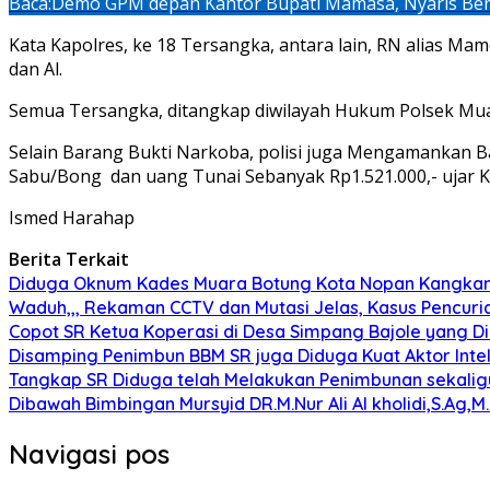
Baca:
Demo GPM depan Kantor Bupati Mamasa, Nyaris Ben
Kata Kapolres, ke 18 Tersangka, antara lain, RN alias Mame
dan Al.
Semua Tersangka, ditangkap diwilayah Hukum Polsek Muar
Selain Barang Bukti Narkoba, polisi juga Mengamankan Bar
Sabu/Bong dan uang Tunai Sebanyak Rp1.521.000,- ujar Ka
Ismed Harahap
Berita Terkait
Diduga Oknum Kades Muara Botung Kota Nopan Kangkangi
Waduh,,, Rekaman CCTV dan Mutasi Jelas, Kasus Pencuria
Copot SR Ketua Koperasi di Desa Simpang Bajole yang
Disamping Penimbun BBM SR juga Diduga Kuat Aktor Int
Tangkap SR Diduga telah Melakukan Penimbunan sekaligu
Dibawah Bimbingan Mursyid DR.M.Nur Ali Al kholidi,S.Ag,
Navigasi pos