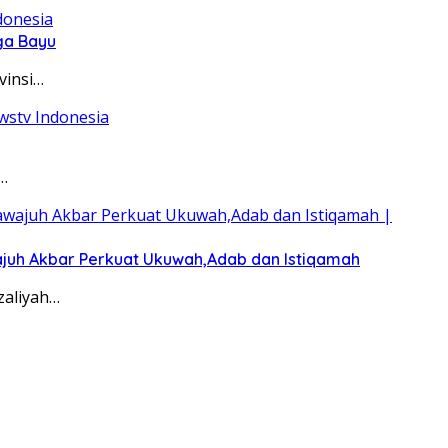
ga Bayu
vinsi…
…
wajuh Akbar Perkuat Ukuwah,Adab dan Istiqamah
zaliyah…