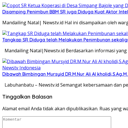
Disamping Penimbun BBM SR juga Diduga Kuat Aktor Int
Mandailing Natal| Newstv.id Hal ini disampaikan oleh wa
Tangkap SR Diduga telah Melakukan Penimbunan sekaligu
Mandailing Natal|Newstv.id Berdasarkan informasi yang d
Dibawah Bimbingan Mursyid DR.M.Nur Ali Al kholidi,S.Ag,
Labuhanbatu – Newstv.id Semangat kebersamaan dan pemb
Tinggalkan Balasan
Alamat email Anda tidak akan dipublikasikan.
Ruas yang wa