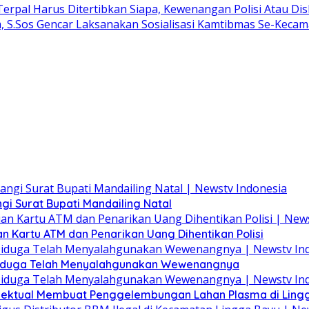
rpal Harus Ditertibkan Siapa, Kewenangan Polisi Atau Di
 S.Sos Gencar Laksanakan Sosialisasi Kamtibmas Se-Keca
 Surat Bupati Mandailing Natal
n Kartu ATM dan Penarikan Uang Dihentikan Polisi
 Diduga Telah Menyalahgunakan Wewenangnya
elektual Membuat Penggelembungan Lahan Plasma di Ling