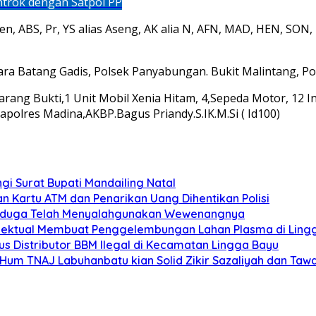
trok dengan Satpol PP
n, ABS, Pr, YS alias Aseng, AK alia N, AFN, MAD, HEN, SON, 
a Batang Gadis, Polsek Panyabungan. Bukit Malintang, Pol
ang Bukti,1 Unit Mobil Xenia Hitam, 4,Sepeda Motor, 12 Ini
polres Madina,AKBP.Bagus Priandy.S.IK.M.Si ( Id100)
 Surat Bupati Mandailing Natal
n Kartu ATM dan Penarikan Uang Dihentikan Polisi
 Diduga Telah Menyalahgunakan Wewenangnya
elektual Membuat Penggelembungan Lahan Plasma di Ling
s Distributor BBM Ilegal di Kecamatan Lingga Bayu
M.Hum TNAJ Labuhanbatu kian Solid Zikir Sazaliyah dan Ta