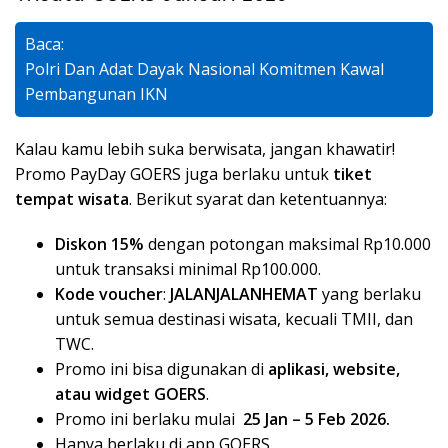
Baca:
Polri Dan Adat Dayak Nasional Komitmen Kawal
Pembangunan IKN
Kalau kamu lebih suka berwisata, jangan khawatir!
Promo PayDay GOERS juga berlaku untuk
tiket
tempat wisata
. Berikut syarat dan ketentuannya:
Diskon 15%
dengan potongan maksimal Rp10.000
untuk transaksi minimal Rp100.000.
Kode voucher
:
JALANJALANHEMAT
yang berlaku
untuk semua destinasi wisata, kecuali TMII, dan
TWC.
Promo ini bisa digunakan di
aplikasi, website,
atau widget GOERS
.
Promo ini berlaku mulai
25 Jan – 5 Feb 2026.
Hanya berlaku di app GOERS