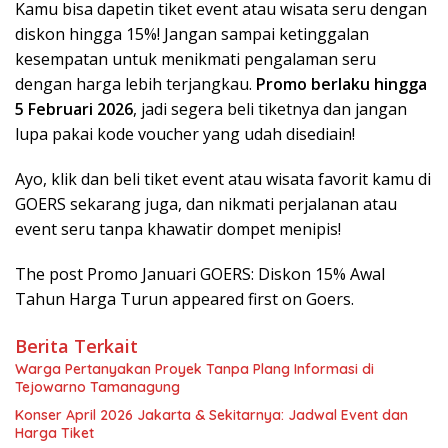
Kamu bisa dapetin tiket event atau wisata seru dengan
diskon hingga 15%! Jangan sampai ketinggalan
kesempatan untuk menikmati pengalaman seru
dengan harga lebih terjangkau.
Promo berlaku hingga
5 Februari 2026
, jadi segera beli tiketnya dan jangan
lupa pakai kode voucher yang udah disediain!
Ayo, klik dan beli tiket event atau wisata favorit kamu di
GOERS sekarang juga, dan nikmati perjalanan atau
event seru tanpa khawatir dompet menipis!
The post Promo Januari GOERS: Diskon 15% Awal
Tahun Harga Turun appeared first on Goers.
Berita Terkait
Warga Pertanyakan Proyek Tanpa Plang Informasi di
Tejowarno Tamanagung
Konser April 2026 Jakarta & Sekitarnya: Jadwal Event dan
Harga Tiket