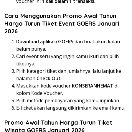
voucher ini
1 kali dalam 1 transaksi
.
Cara Menggunakan Promo Awal Tahun
Harga Turun Tiket Event GOERS Januari
2026
Download aplikasi GOERS
dan buat akun kalau
belum punya.
Cari event seru yang ingin kamu ikuti dan pilih
tiketnya.
Pilih kategori tiket dan jumlahnya, lalu lanjut ke
halaman
Check Out
.
Masukkan kode voucher
KONSERANHEMAT
di
kolom Kode Voucher.
Pilih metode pembayaran yang kamu inginkan.
E-ticket akan langsung dikirimkan ke email kamu.
Promo Awal Tahun Harga Turun Tiket
Wisata GOERS Januari 2026