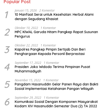
Popular Post
1
Januari 15, 2026
2 Komentar
10 Manfaat Serai untuk Kesehatan: Herbal Alami
dengan Segudang Khasiat
2
Oktober 10, 2022
1 Komentar
MPC KIWAL Garuda Hitam Pangkep Rapat Susunan
Pengurus
3
Oktober 22, 2022
1 Komentar
Kapolres Pangkep Pimpin Sertijab Dan Beri
Penghargaan Kepada Personil Berprestasi
4
September 17, 2022
1 Komentar
Presiden Joko Widodo Terima Pimpinan Pusat
Muhammadiyah
5
November 15, 2022
1 Komentar
Pangdam Hasanuddin Gelar Panen Raya dan Bakti
Sosial Implementasi Ketahanan Pangan Wilayah
6
September 29, 2022
1 Komentar
Komunikasi Sosial Dengan Komponen Masyarakat
Kodam XIV Hasanuddin Semester Dua (2) TA 2022