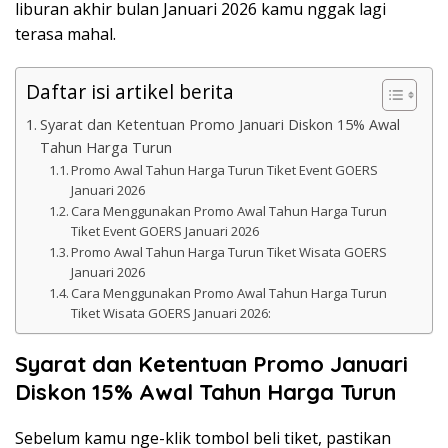
liburan akhir bulan Januari 2026 kamu nggak lagi
terasa mahal.
Daftar isi artikel berita
Syarat dan Ketentuan Promo Januari Diskon 15% Awal
Tahun Harga Turun
Promo Awal Tahun Harga Turun Tiket Event GOERS
Januari 2026
Cara Menggunakan Promo Awal Tahun Harga Turun
Tiket Event GOERS Januari 2026
Promo Awal Tahun Harga Turun Tiket Wisata GOERS
Januari 2026
Cara Menggunakan Promo Awal Tahun Harga Turun
Tiket Wisata GOERS Januari 2026:
Syarat dan Ketentuan Promo Januari
Diskon 15% Awal Tahun Harga Turun
Sebelum kamu nge-klik tombol beli tiket, pastikan