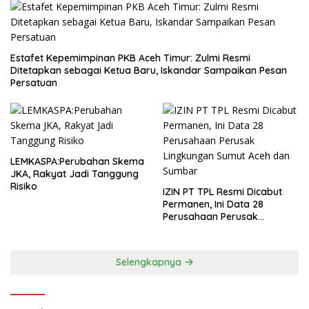
Estafet Kepemimpinan PKB Aceh Timur: Zulmi Resmi
Ditetapkan sebagai Ketua Baru, Iskandar Sampaikan Pesan
Persatuan
LEMKASPA:Perubahan Skema
JKA, Rakyat Jadi Tanggung
Risiko
IZIN PT TPL Resmi Dicabut
Permanen, Ini Data 28
Perusahaan Perusak
Lingkungan Sumut Aceh dan
Sumbar
Selengkapnya