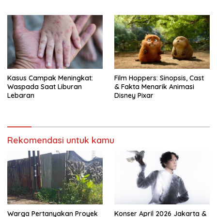
Kasus Campak Meningkat:
Film Hoppers: Sinopsis, Cast
Waspada Saat Liburan
& Fakta Menarik Animasi
Lebaran
Disney Pixar
Rekomendasi untuk kamu
Warga Pertanyakan Proyek
Konser April 2026 Jakarta &