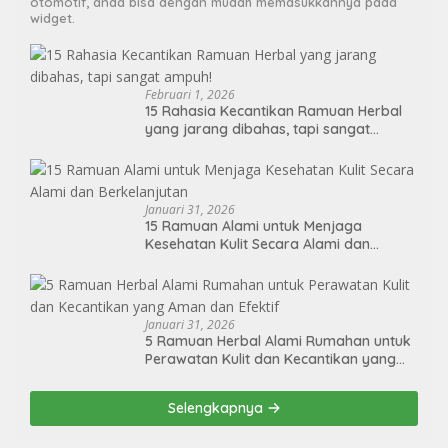
otomotif, anda bisa dengan mudah memasukkannya pada
widget.
Februari 1, 2026
15 Rahasia Kecantikan Ramuan Herbal
yang jarang dibahas, tapi sangat
ampuh!
Januari 31, 2026
15 Ramuan Alami untuk Menjaga
Kesehatan Kulit Secara Alami dan
Berkelanjutan
Januari 31, 2026
5 Ramuan Herbal Alami Rumahan untuk
Perawatan Kulit dan Kecantikan yang
Aman dan Efektif
Selengkapnya