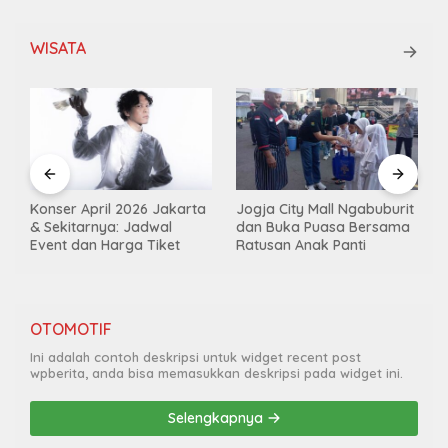
WISATA
Konser April 2026 Jakarta
Jogja City Mall Ngabuburit
& Sekitarnya: Jadwal
dan Buka Puasa Bersama
Event dan Harga Tiket
Ratusan Anak Panti
OTOMOTIF
Ini adalah contoh deskripsi untuk widget recent post
wpberita, anda bisa memasukkan deskripsi pada widget ini.
Selengkapnya