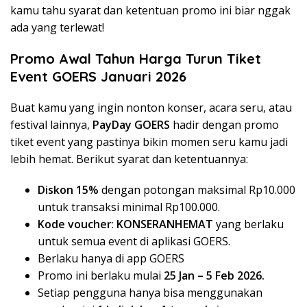
kamu tahu syarat dan ketentuan promo ini biar nggak
ada yang terlewat!
Promo Awal Tahun Harga Turun Tiket
Event GOERS Januari 2026
Buat kamu yang ingin nonton konser, acara seru, atau
festival lainnya,
PayDay GOERS
hadir dengan promo
tiket event yang pastinya bikin momen seru kamu jadi
lebih hemat. Berikut syarat dan ketentuannya:
Diskon 15%
dengan potongan maksimal Rp10.000
untuk transaksi minimal Rp100.000.
Kode voucher
:
KONSERANHEMAT
yang berlaku
untuk semua event di aplikasi GOERS.
Berlaku hanya di app GOERS
Promo ini berlaku mulai
25 Jan – 5 Feb 2026.
Setiap pengguna hanya bisa menggunakan