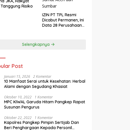
ma JKA, Rakyat
 Tanggung Risiko
IZIN PT TPL Resmi
Dicabut Permanen, Ini
Data 28 Perusahaan
Perusak Lingkungan
Sumut Aceh dan
Sumbar
Selengkapnya
ular Post
Januari 15, 2026
2 Komentar
10 Manfaat Serai untuk Kesehatan: Herbal
Alami dengan Segudang Khasiat
Oktober 10, 2022
1 Komentar
MPC KIWAL Garuda Hitam Pangkep Rapat
Susunan Pengurus
Oktober 22, 2022
1 Komentar
Kapolres Pangkep Pimpin Sertijab Dan
Beri Penghargaan Kepada Personil