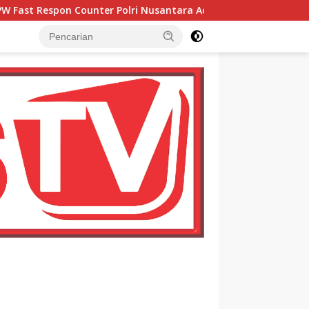
ri Nusantara Aceh Apresiasi Kepedulian Sosial Medco kepada M