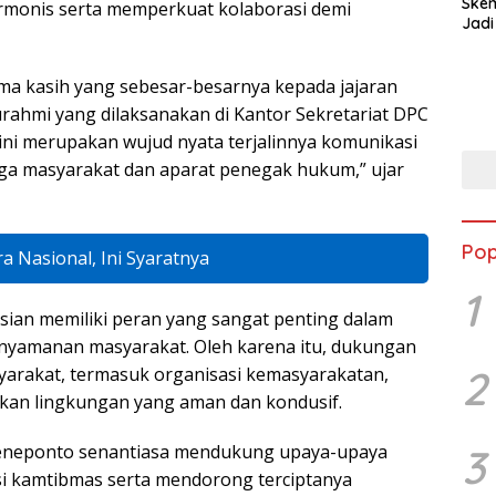
Ske
onis serta memperkuat kolaborasi demi
Jadi
ma kasih yang sebesar-besarnya kepada jajaran
urahmi yang dilaksanakan di Kantor Sekretariat DPC
ni merupakan wujud nyata terjalinnya komunikasi
aga masyarakat dan aparat penegak hukum,” ujar
Pop
a Nasional, Ini Syaratnya
1
sian memiliki peran yang sangat penting dalam
nyamanan masyarakat. Oleh karena itu, dukungan
2
syarakat, termasuk organisasi kemasyarakatan,
akan lingkungan yang aman dan kondusif.
eneponto senantiasa mendukung upaya-upaya
3
si kamtibmas serta mendorong terciptanya