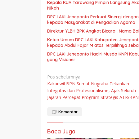
Kepala KUA Tarowang Pimpin Langsung Akad
Nikah
DPC LAKI Jeneponto Perkuat Sinergi denga
kepada Masyarakat di Pengadilan Agama
Direktur YLBH BPK Angkat Bicara : Nama Ba
Ketua Umum DPC LAKI Kabupaten Jeneponto 
kepada Abdul Fajar M atas Terpilihnya seba
DPC LAKI Jeneponto Hadiri Musda KNPI Ka
yang Visioner
Navigasi
Pos sebelumnya
Kakanwil BPN Sumut Nugraha Tekankan
pos
Integritas dan Profesionalisme, Ajak Seluruh
Jajaran Percepat Program Strategis ATR/BPN
Komentar
Baca Juga