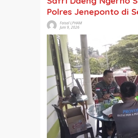
Safri Daeng Ngerho 
Polres Jeneponto di S
Faisal LPHAM
Juni 9, 2026