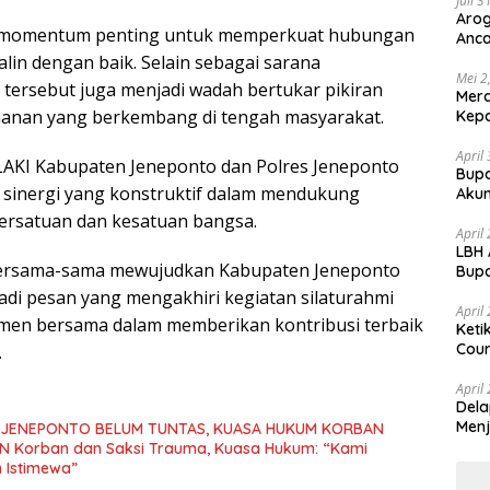
Juli 
Arog
di momentum penting untuk memperkuat hubungan
Anca
Huk
alin dengan baik. Selain sebagai sarana
Mei 2
ersebut juga menjadi wadah bertukar pikiran
Mer
manan yang berkembang di tengah masyarakat.
Kepa
April
AKI Kabupaten Jeneponto dan Polres Jeneponto
Bupa
inergi yang konstruktif dalam mendukung
Akun
rsatuan dan kesatuan bangsa.
April
LBH 
 bersama-sama mewujudkan Kabupaten Jeneponto
Bupa
dan
jadi pesan yang mengakhiri kegiatan silaturahmi
April
tmen bersama dalam memberikan kontribusi terbaik
Keti
Cour
.
April
Dela
Menj
I JENEPONTO BELUM TUNTAS, KUASA HUKUM KORBAN
Kami
 Istimewa”