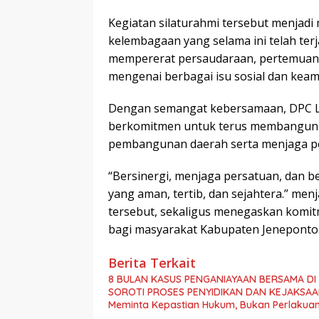
Kegiatan silaturahmi tersebut menja
kelembagaan yang selama ini telah terj
mempererat persaudaraan, pertemuan t
mengenai berbagai isu sosial dan kea
Dengan semangat kebersamaan, DPC L
berkomitmen untuk terus membangun s
pembangunan daerah serta menjaga pe
“Bersinergi, menjaga persatuan, dan
yang aman, tertib, dan sejahtera.” men
tersebut, sekaligus menegaskan komi
bagi masyarakat Kabupaten Jeneponto
Berita Terkait
8 BULAN KASUS PENGANIAYAAN BERSAMA D
SOROTI PROSES PENYIDIKAN DAN KEJAKSAAN Korban dan Saksi Trauma, Kuasa Hukum: “
Meminta Kepastian Hukum, Bukan Perlakuan