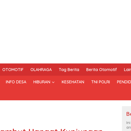
OTOMOTIF
OLAHRAGA
Tag Berita
Berita Otomotif
Lai
INFO DESA
HIBURAN
KESEHATAN
TNI POLRI
PENDID
B
In
an