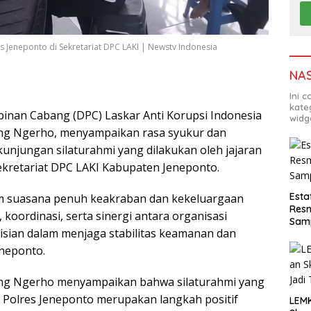
 Jeneponto di Sekretariat DPC LAKI | Newstv Indonesia
NA
Ini 
kate
inan Cabang (DPC) Laskar Anti Korupsi Indonesia
widg
eng Ngerho, menyampaikan rasa syukur dan
 kunjungan silaturahmi yang dilakukan oleh jajaran
ekretariat DPC LAKI Kabupaten Jeneponto.
Esta
m suasana penuh keakraban dan kekeluargaan
Resm
oordinasi, serta sinergi antara organisasi
Sam
isian dalam menjaga stabilitas keamanan dan
eneponto.
eng Ngerho menyampaikan bahwa silaturahmi yang
n Polres Jeneponto merupakan langkah positif
LEM