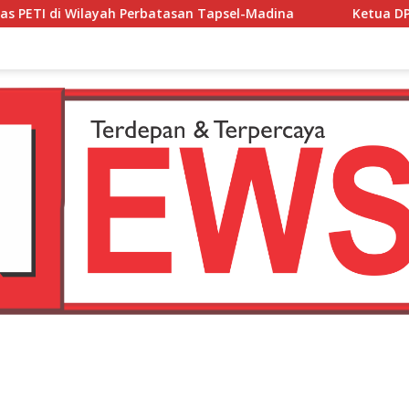
asan Tapsel-Madina
Ketua DPW Fast Respon Counter Pol