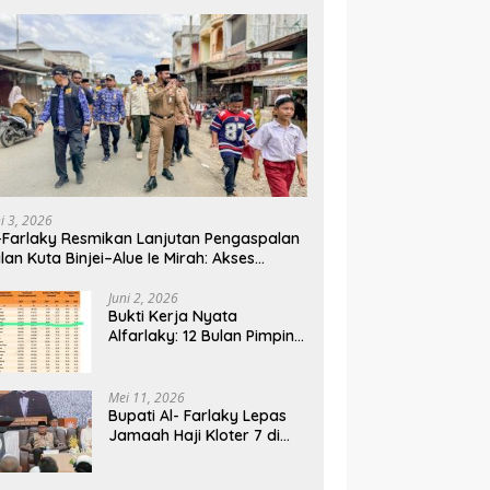
ni 3, 2026
-Farlaky Resmikan Lanjutan Pengaspalan
lan Kuta Binjei–Alue Ie Mirah: Akses
rga Makin Lancar
Juni 2, 2026
Bukti Kerja Nyata
Alfarlaky: 12 Bulan Pimpin,
2% Warga Aceh Timur
Mei 11, 2026
Bupati Al- Farlaky Lepas
Jamaah Haji Kloter 7 di
Embarkasi Haji Banda
Aceh