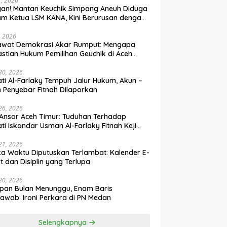
31, 2026
an! Mantan Keuchik Simpang Aneuh Diduga
m Ketua LSM KANA, Kini Berurusan dengan
um
, 2026
awat Demokrasi Akar Rumput: Mengapa
stian Hukum Pemilihan Geuchik di Aceh
 30, 2026
ti Al-Farlaky Tempuh Jalur Hukum, Akun –
 Penyebar Fitnah Dilaporkan
 26, 2026
Ansor Aceh Timur: Tuduhan Terhadap
ti Iskandar Usman Al-Farlaky Fitnah Keji
 Hoaks
 21, 2026
ka Waktu Diputuskan Terlambat: Kalender E-
t dan Disiplin yang Terlupa
 20, 2026
pan Bulan Menunggu, Enam Baris
awab: Ironi Perkara di PN Medan
Selengkapnya