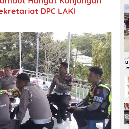
Sambut Hangat Kunjungan
ekretariat DPC LAKI
Ju
Al
Ja
Wa