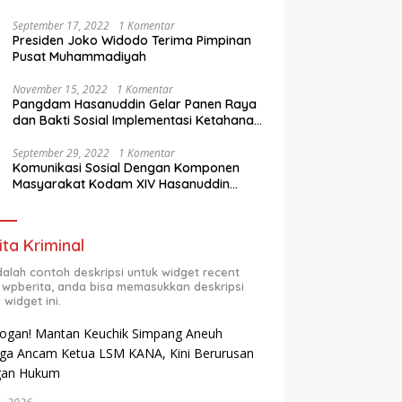
Berprestasi
September 17, 2022
1 Komentar
Presiden Joko Widodo Terima Pimpinan
Pusat Muhammadiyah
November 15, 2022
1 Komentar
Pangdam Hasanuddin Gelar Panen Raya
dan Bakti Sosial Implementasi Ketahanan
Pangan Wilayah
September 29, 2022
1 Komentar
Komunikasi Sosial Dengan Komponen
Masyarakat Kodam XIV Hasanuddin
Semester Dua (2) TA 2022
ita Kriminal
adalah contoh deskripsi untuk widget recent
 wpberita, anda bisa memasukkan deskripsi
 widget ini.