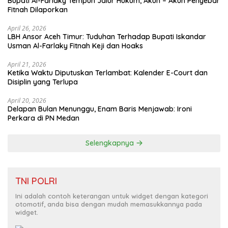
Bupati Al-Farlaky Tempuh Jalur Hukum, Akun – Akun Penyebar
Fitnah Dilaporkan
April 26, 2026
LBH Ansor Aceh Timur: Tuduhan Terhadap Bupati Iskandar
Usman Al-Farlaky Fitnah Keji dan Hoaks
April 21, 2026
Ketika Waktu Diputuskan Terlambat: Kalender E-Court dan
Disiplin yang Terlupa
April 20, 2026
Delapan Bulan Menunggu, Enam Baris Menjawab: Ironi
Perkara di PN Medan
Selengkapnya
TNI POLRI
Ini adalah contoh keterangan untuk widget dengan kategori
otomotif, anda bisa dengan mudah memasukkannya pada
widget.