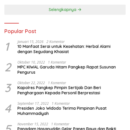
Sumbar
Selengkapnya
Popular Post
1
Januari 15, 2026
2 Komentar
10 Manfaat Serai untuk Kesehatan: Herbal Alami
dengan Segudang Khasiat
2
Oktober 10, 2022
1 Komentar
MPC KIWAL Garuda Hitam Pangkep Rapat Susunan
Pengurus
3
Oktober 22, 2022
1 Komentar
Kapolres Pangkep Pimpin Sertijab Dan Beri
Penghargaan Kepada Personil Berprestasi
4
September 17, 2022
1 Komentar
Presiden Joko Widodo Terima Pimpinan Pusat
Muhammadiyah
5
November 15, 2022
1 Komentar
Pangdam Hasanuddin Gelar Panen Raya dan Bakti