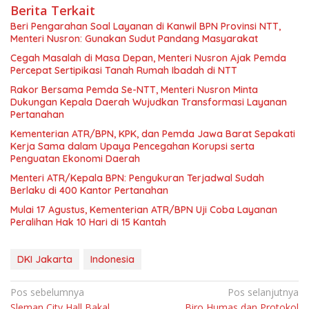
Berita Terkait
Beri Pengarahan Soal Layanan di Kanwil BPN Provinsi NTT,
Menteri Nusron: Gunakan Sudut Pandang Masyarakat
Cegah Masalah di Masa Depan, Menteri Nusron Ajak Pemda
Percepat Sertipikasi Tanah Rumah Ibadah di NTT
Rakor Bersama Pemda Se-NTT, Menteri Nusron Minta
Dukungan Kepala Daerah Wujudkan Transformasi Layanan
Pertanahan
Kementerian ATR/BPN, KPK, dan Pemda Jawa Barat Sepakati
Kerja Sama dalam Upaya Pencegahan Korupsi serta
Penguatan Ekonomi Daerah
Menteri ATR/Kepala BPN: Pengukuran Terjadwal Sudah
Berlaku di 400 Kantor Pertanahan
Mulai 17 Agustus, Kementerian ATR/BPN Uji Coba Layanan
Peralihan Hak 10 Hari di 15 Kantah
DKI Jakarta
Indonesia
Navigasi
Pos sebelumnya
Pos selanjutnya
Sleman City Hall Bakal
Biro Humas dan Protokol