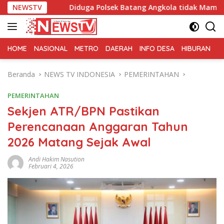
Langsung
NEWSTV
Diduga Polsek Batang Angkola tidak Mampu Berantas PETI
ke
konten
HOME
NASIONAL
METRO
DAERAH
INFO DESA
HIBURAN
K
Beranda
NEWS TV INDONESIA
PEMERINTAHAN
PEMERINTAHAN
Sekjen ATR/BPN Pastikan
Perencanaan Anggaran Tahun
2026 Matang Sejak Awal
Andi Hakim Nasution
Februari 4, 2026