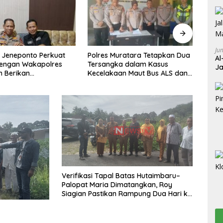
Ju
uratara Tetapkan Dua
Copot SR Ketua Koperasi di
Disa
Al
ka dalam Kasus
Desa Simpang Bajole yang
juga 
Ja
an Maut Bus ALS dan
Diduga Telah
Intel
Wa
ngki BBM, 19 Orang
Menyalahgunakan
Peng
Wewenangnya
Plasm
Verifikasi Tapal Batas Hutaimbaru–
Palopat Maria Dimatangkan, Roy
Siagian Pastikan Rampung Dua Hari ke
Depan