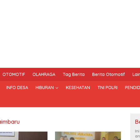
OTOMOTIF
OLAHRAGA
Tag Berita
Berita Otomotif
Lai
INFO DESA
HIBURAN
KESEHATAN
TNI POLRI
PENDID
aimbaru
B
In
an