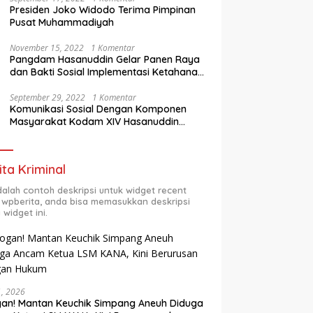
Presiden Joko Widodo Terima Pimpinan
Pusat Muhammadiyah
November 15, 2022
1 Komentar
Pangdam Hasanuddin Gelar Panen Raya
dan Bakti Sosial Implementasi Ketahanan
Pangan Wilayah
September 29, 2022
1 Komentar
Komunikasi Sosial Dengan Komponen
Masyarakat Kodam XIV Hasanuddin
Semester Dua (2) TA 2022
ita Kriminal
adalah contoh deskripsi untuk widget recent
 wpberita, anda bisa memasukkan deskripsi
 widget ini.
31, 2026
an! Mantan Keuchik Simpang Aneuh Diduga