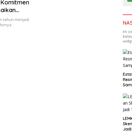
n Komitmen
aikan
dan Ilmiah
n-tahun menjadi
NA
hirnya
Ini 
kate
widg
Esta
Resm
Sam
LEM
Ske
Jadi