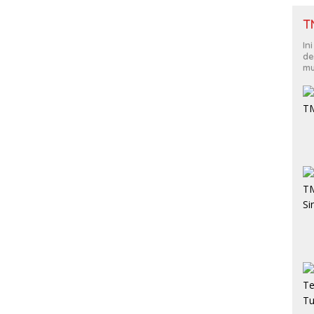
T
In
de
mu