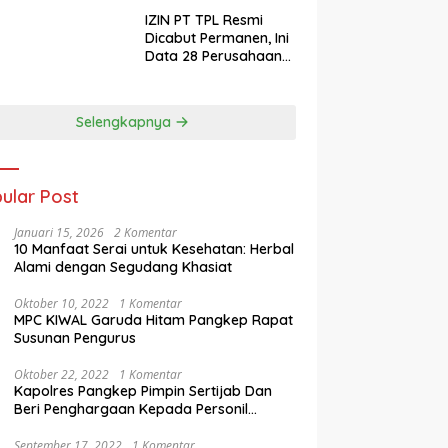
IZIN PT TPL Resmi
Dicabut Permanen, Ini
Data 28 Perusahaan
Perusak Lingkungan
Sumut Aceh dan
Sumbar
Selengkapnya
ular Post
Januari 15, 2026
2 Komentar
10 Manfaat Serai untuk Kesehatan: Herbal
Alami dengan Segudang Khasiat
Oktober 10, 2022
1 Komentar
MPC KIWAL Garuda Hitam Pangkep Rapat
Susunan Pengurus
Oktober 22, 2022
1 Komentar
Kapolres Pangkep Pimpin Sertijab Dan
Beri Penghargaan Kepada Personil
Berprestasi
September 17, 2022
1 Komentar