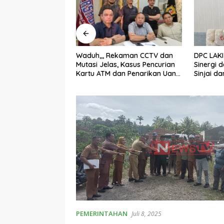
ekaman CCTV dan
DPC LAKI Jeneponto Perkuat
Polres M
, Kasus Pencurian
Sinergi dengan Wakapolres
Tersang
an Penarikan Uang
Sinjai dan Berikan
Kecelaka
lisi
Pendampingan Hukum kepada
Mobil Ta
Masyarakat di Pengadilan
Tewas
Agama
PEMERINTAHAN
Juli 8, 2025