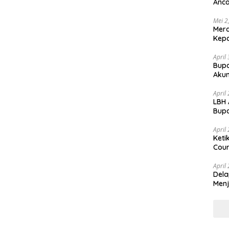
Anca
Huk
Mei 2
Mer
Kepa
April
Bupa
Akun
April
LBH 
Bupa
dan
April
Keti
Cour
April
Dela
Menj