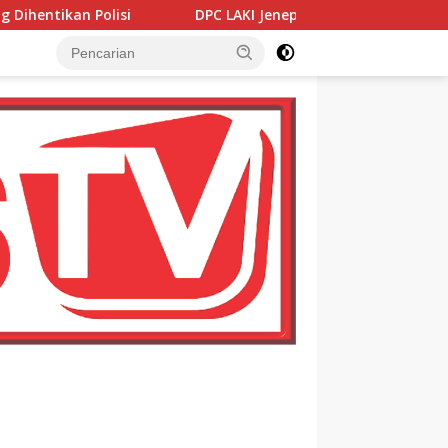
DPC LAKI Jeneponto Perkuat Sinergi dengan Wakapolres S