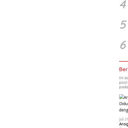
4
5
6
Ber
Ini 
post
pada
Juli 
Arog