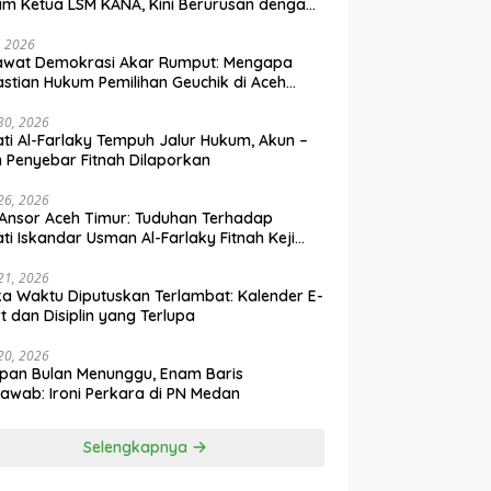
m Ketua LSM KANA, Kini Berurusan dengan
um
, 2026
awat Demokrasi Akar Rumput: Mengapa
stian Hukum Pemilihan Geuchik di Aceh
 30, 2026
ti Al-Farlaky Tempuh Jalur Hukum, Akun –
 Penyebar Fitnah Dilaporkan
 26, 2026
Ansor Aceh Timur: Tuduhan Terhadap
ti Iskandar Usman Al-Farlaky Fitnah Keji
 Hoaks
 21, 2026
ka Waktu Diputuskan Terlambat: Kalender E-
t dan Disiplin yang Terlupa
 20, 2026
pan Bulan Menunggu, Enam Baris
awab: Ironi Perkara di PN Medan
Selengkapnya