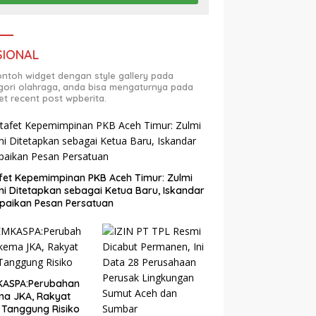
SIONAL
contoh widget dengan style gallery pada
gori olahraga, anda bisa mengaturnya pada
et recent post wpberita.
fet Kepemimpinan PKB Aceh Timur: Zulmi
i Ditetapkan sebagai Ketua Baru, Iskandar
paikan Pesan Persatuan
KASPA:Perubahan
ma JKA, Rakyat
 Tanggung Risiko