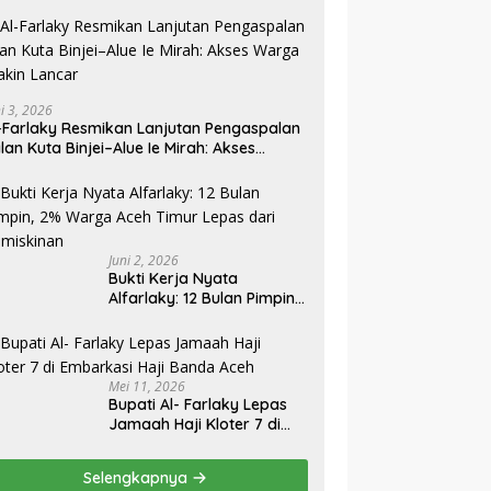
ni 3, 2026
mping Penimbun BBM SR
Menteri ATR/Kepala BPN:
M
-Farlaky Resmikan Lanjutan Pengaspalan
Diduga Kuat Aktor
Pengukuran Terjadwal Sudah
A
lan Kuta Binjei–Alue Ie Mirah: Akses
ektual Membuat
Berlaku di 400 Kantor
Pe
rga Makin Lancar
gelembungan Lahan
Pertanahan
K
a di Lingga Bayu
Juni 2, 2026
Bukti Kerja Nyata
Alfarlaky: 12 Bulan Pimpin,
2% Warga Aceh Timur
Mei 11, 2026
Bupati Al- Farlaky Lepas
Jamaah Haji Kloter 7 di
Embarkasi Haji Banda
Aceh
Selengkapnya