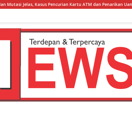
Pencurian Kartu ATM dan Penarikan Uang Dihentikan Polisi