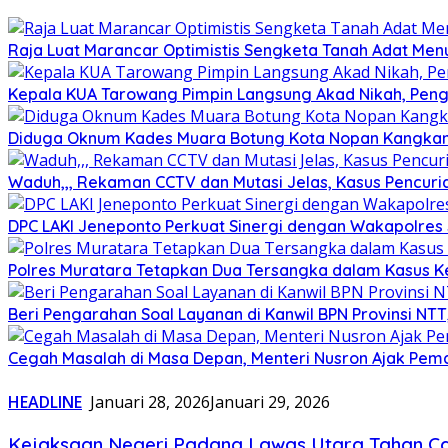
Raja Luat Marancar Optimistis Sengketa Tanah Adat Men
Kepala KUA Tarowang Pimpin Langsung Akad Nikah, Penga
Diduga Oknum Kades Muara Botung Kota Nopan Kangkangi
Waduh,,, Rekaman CCTV dan Mutasi Jelas, Kasus Pencuria
DPC LAKI Jeneponto Perkuat Sinergi dengan Wakapolres
Polres Muratara Tetapkan Dua Tersangka dalam Kasus Ke
Beri Pengarahan Soal Layanan di Kanwil BPN Provinsi NT
Cegah Masalah di Masa Depan, Menteri Nusron Ajak Pemd
HEADLINE
Januari 28, 2026
Januari 29, 2026
Kejaksaan Negeri Padang Lawas Utara Tahan Ca