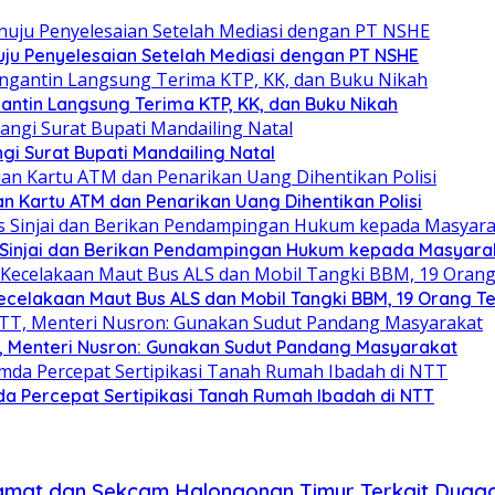
uju Penyelesaian Setelah Mediasi dengan PT NSHE
ntin Langsung Terima KTP, KK, dan Buku Nikah
 Surat Bupati Mandailing Natal
n Kartu ATM dan Penarikan Uang Dihentikan Polisi
 Sinjai dan Berikan Pendampingan Hukum kepada Masyara
celakaan Maut Bus ALS dan Mobil Tangki BBM, 19 Orang T
T, Menteri Nusron: Gunakan Sudut Pandang Masyarakat
a Percepat Sertipikasi Tanah Rumah Ibadah di NTT
mat dan Sekcam Halongonan Timur Terkait Duga