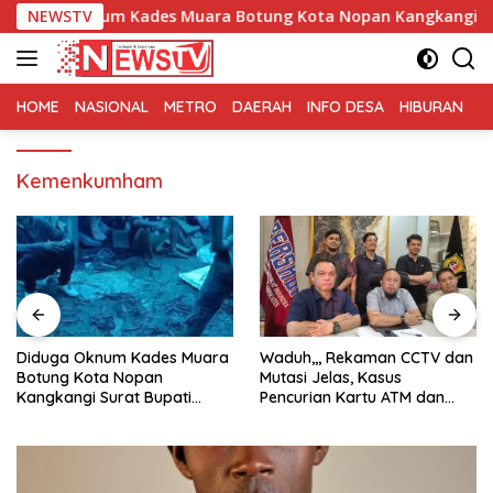
Langsung
num Kades Muara Botung Kota Nopan Kangkangi Surat Bupati 
NEWSTV
ke
konten
HOME
NASIONAL
METRO
DAERAH
INFO DESA
HIBURAN
K
Kemenkumham
Waduh,,, Rekaman CCTV dan
DPC LAKI Jeneponto Perkuat
Mutasi Jelas, Kasus
Sinergi dengan Wakapolres
Pencurian Kartu ATM dan
Sinjai dan Berikan
Penarikan Uang Dihentikan
Pendampingan Hukum
Polisi
kepada Masyarakat di
Pengadilan Agama