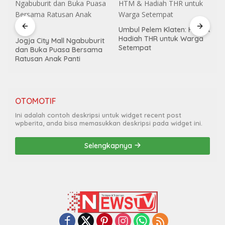
Umbul Pelem Klaten: HTM &
Kasus Campak Meningkat:
Hadiah THR untuk Warga
Waspada Saat Liburan
t
Setempat
Lebaran
OTOMOTIF
Ini adalah contoh deskripsi untuk widget recent post
wpberita, anda bisa memasukkan deskripsi pada widget ini.
Selengkapnya