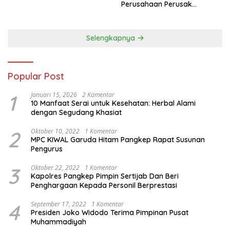
Perusahaan Perusak
Lingkungan Sumut Aceh dan
Sumbar
Selengkapnya
Popular Post
1
Januari 15, 2026
2 Komentar
10 Manfaat Serai untuk Kesehatan: Herbal Alami
dengan Segudang Khasiat
2
Oktober 10, 2022
1 Komentar
MPC KIWAL Garuda Hitam Pangkep Rapat Susunan
Pengurus
3
Oktober 22, 2022
1 Komentar
Kapolres Pangkep Pimpin Sertijab Dan Beri
Penghargaan Kepada Personil Berprestasi
4
September 17, 2022
1 Komentar
Presiden Joko Widodo Terima Pimpinan Pusat
Muhammadiyah