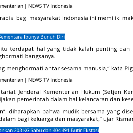
disi bagi masyarakat Indonesia ini memiliki ma
Sementara Ibunya Bunuh Diri
itu terdapat hal yang tidak kalah penting dan
hormati bangsanya.
ng menghormati antar sesama manusia,” kata Piga
etariat Jenderal Kementerian Hukum (Setjen 
ijakan pemerintah dalam hal kelancaran dan kes
, diharapkan bahwa mudik bersama yang disel
m bagi keluarga dan masyarakat,” ujar Risma
nkan 203 KG Sabu dan 404.491 Butir Ekstasi