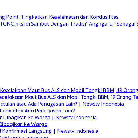
ng Point, Tingkatkan Keselamatan dan Kondusifitas
ARTONO.m,si di Sambut Dengan Tradisi” Angngaru ” Sebaga
celakaan Maut Bus ALS dan Mobil Tangki BBM, 19 Orang T
tulan atau Ada Penugasan Lain?
 Dibagikan ke Warga
 Konfirmasi Langsung