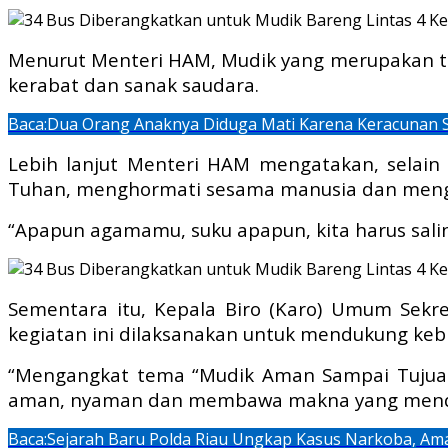
Menurut Menteri HAM, Mudik yang merupakan tra
kerabat dan sanak saudara.
Baca:
Dua Orang Anaknya Diduga Mati Karena Keracunan 
Lebih lanjut Menteri HAM mengatakan, selain 
Tuhan, menghormati sesama manusia dan meng
“Apapun agamamu, suku apapun, kita harus sali
Sementara itu, Kepala Biro (Karo) Umum Sekr
kegiatan ini dilaksanakan untuk mendukung keb
“Mengangkat tema “Mudik Aman Sampai Tujuan”
aman, nyaman dan membawa makna yang mendala
Baca:
Sejarah Baru Polda Riau Ungkap Kasus Narkoba, Ama