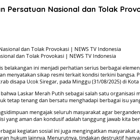
 Persatuan Nasional dan Tolak Provo
ional dan Tolak Provokasi | NEWS TV Indonesia
mis belakangan ini menjadi perhatian serius berbagai ele
 menyatakan sikap resmi terkait kondisi terkini bangsa. 
rab disapa Ucok Siregar, pada Minggu (31/08/2025) di Kot
bahwa Laskar Merah Putih sebagai salah satu organisasi 
uk tetap tenang dan bersatu menghadapi berbagai isu yan
ngsidimpuan mengajak seluruh masyarakat agar berganden
i yang aman dan kondusif adalah tanggung jawab kita bers
erbagai kegiatan sosial ini juga mengingatkan masyarakat 
aran hukum lainnya. Menurutnya, tindakan destruktif han