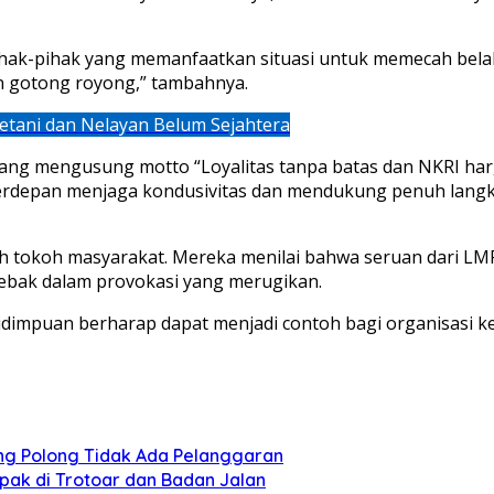
 pihak-pihak yang memanfaatkan situasi untuk memecah be
an gotong royong,” tambahnya.
Petani dan Nelayan Belum Sejahtera
yang mengusung motto “Loyalitas tanpa batas dan NKRI ha
terdepan menjaga kondusivitas dan mendukung penuh langk
lah tokoh masyarakat. Mereka menilai bahwa seruan dari L
jebak dalam provokasi yang merugikan.
sidimpuan berharap dapat menjadi contoh bagi organisas
g Polong Tidak Ada Pelanggaran
pak di Trotoar dan Badan Jalan