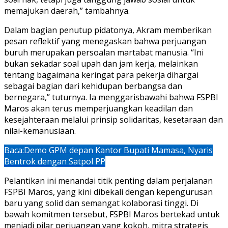
memajukan daerah,” tambahnya.
Dalam bagian penutup pidatonya, Akram memberikan
pesan reflektif yang menegaskan bahwa perjuangan
buruh merupakan persoalan martabat manusia. “Ini
bukan sekadar soal upah dan jam kerja, melainkan
tentang bagaimana keringat para pekerja dihargai
sebagai bagian dari kehidupan berbangsa dan
bernegara,” tuturnya. Ia menggarisbawahi bahwa FSPBI
Maros akan terus memperjuangkan keadilan dan
kesejahteraan melalui prinsip solidaritas, kesetaraan dan
nilai-kemanusiaan.
Baca:
Demo GPM depan Kantor Bupati Mamasa, Nyaris
Bentrok dengan Satpol PP
Pelantikan ini menandai titik penting dalam perjalanan
FSPBI Maros, yang kini dibekali dengan kepengurusan
baru yang solid dan semangat kolaborasi tinggi. Di
bawah komitmen tersebut, FSPBI Maros bertekad untuk
menjadi pilar perjuangan yang kokoh, mitra strategis