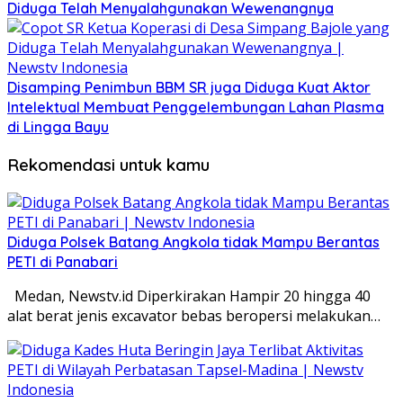
Diduga Telah Menyalahgunakan Wewenangnya
Disamping Penimbun BBM SR juga Diduga Kuat Aktor
Intelektual Membuat Penggelembungan Lahan Plasma
di Lingga Bayu
Rekomendasi untuk kamu
Diduga Polsek Batang Angkola tidak Mampu Berantas
PETI di Panabari
Medan, Newstv.id Diperkirakan Hampir 20 hingga 40
alat berat jenis excavator bebas beropersi melakukan…