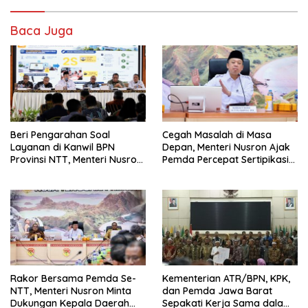
Baca Juga
Beri Pengarahan Soal
Cegah Masalah di Masa
Layanan di Kanwil BPN
Depan, Menteri Nusron Ajak
Provinsi NTT, Menteri Nusron:
Pemda Percepat Sertipikasi
Gunakan Sudut Pandang
Tanah Rumah Ibadah di NTT
Masyarakat
Rakor Bersama Pemda Se-
Kementerian ATR/BPN, KPK,
NTT, Menteri Nusron Minta
dan Pemda Jawa Barat
Dukungan Kepala Daerah
Sepakati Kerja Sama dalam