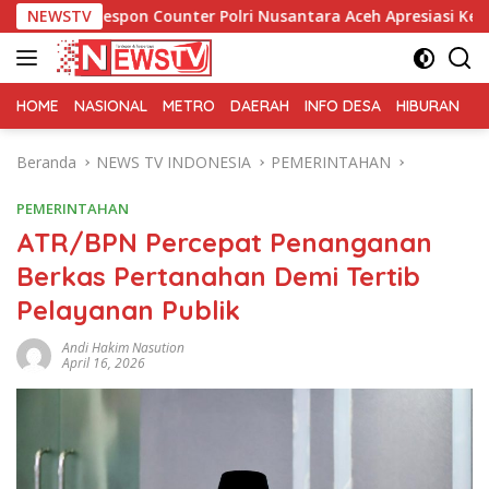
Langsung
n Counter Polri Nusantara Aceh Apresiasi Kepedulian Sosial M
NEWSTV
ke
konten
HOME
NASIONAL
METRO
DAERAH
INFO DESA
HIBURAN
K
Beranda
NEWS TV INDONESIA
PEMERINTAHAN
PEMERINTAHAN
ATR/BPN Percepat Penanganan
Berkas Pertanahan Demi Tertib
Pelayanan Publik
Andi Hakim Nasution
April 16, 2026