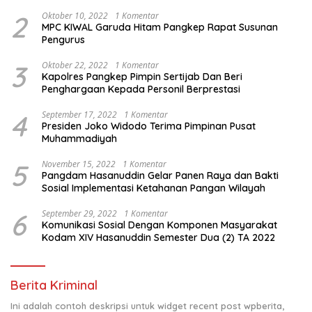
2
Oktober 10, 2022
1 Komentar
MPC KIWAL Garuda Hitam Pangkep Rapat Susunan
Pengurus
3
Oktober 22, 2022
1 Komentar
Kapolres Pangkep Pimpin Sertijab Dan Beri
Penghargaan Kepada Personil Berprestasi
4
September 17, 2022
1 Komentar
Presiden Joko Widodo Terima Pimpinan Pusat
Muhammadiyah
5
November 15, 2022
1 Komentar
Pangdam Hasanuddin Gelar Panen Raya dan Bakti
Sosial Implementasi Ketahanan Pangan Wilayah
6
September 29, 2022
1 Komentar
Komunikasi Sosial Dengan Komponen Masyarakat
Kodam XIV Hasanuddin Semester Dua (2) TA 2022
Berita Kriminal
Ini adalah contoh deskripsi untuk widget recent post wpberita,