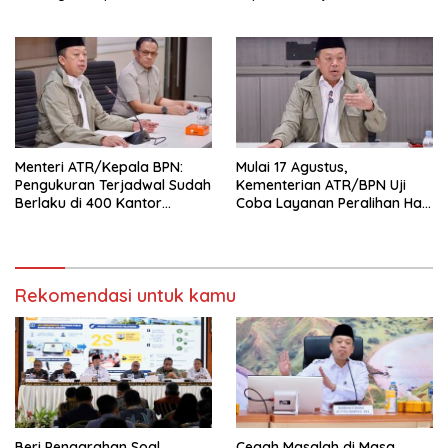
Wujudkan Transformasi
Upaya Pencegahan Korupsi
Layanan Pertanahan
serta Penguatan Ekonomi
Daerah
Menteri ATR/Kepala BPN:
Mulai 17 Agustus,
Pengukuran Terjadwal Sudah
Kementerian ATR/BPN Uji
Berlaku di 400 Kantor
Coba Layanan Peralihan Hak
Pertanahan
10 Hari di 15 Kantah
Rekomendasi untuk kamu
Beri Pengarahan Soal
Cegah Masalah di Masa