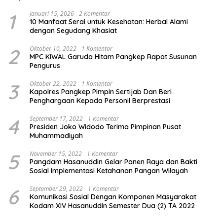
1
Januari 15, 2026
2 Komentar
10 Manfaat Serai untuk Kesehatan: Herbal Alami
dengan Segudang Khasiat
2
Oktober 10, 2022
1 Komentar
MPC KIWAL Garuda Hitam Pangkep Rapat Susunan
Pengurus
3
Oktober 22, 2022
1 Komentar
Kapolres Pangkep Pimpin Sertijab Dan Beri
Penghargaan Kepada Personil Berprestasi
4
September 17, 2022
1 Komentar
Presiden Joko Widodo Terima Pimpinan Pusat
Muhammadiyah
5
November 15, 2022
1 Komentar
Pangdam Hasanuddin Gelar Panen Raya dan Bakti
Sosial Implementasi Ketahanan Pangan Wilayah
6
September 29, 2022
1 Komentar
Komunikasi Sosial Dengan Komponen Masyarakat
Kodam XIV Hasanuddin Semester Dua (2) TA 2022