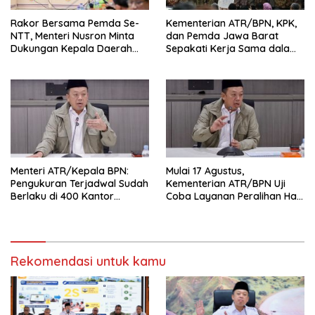
Rakor Bersama Pemda Se-
Kementerian ATR/BPN, KPK,
NTT, Menteri Nusron Minta
dan Pemda Jawa Barat
Dukungan Kepala Daerah
Sepakati Kerja Sama dalam
Wujudkan Transformasi
Upaya Pencegahan Korupsi
Layanan Pertanahan
serta Penguatan Ekonomi
Daerah
Menteri ATR/Kepala BPN:
Mulai 17 Agustus,
Pengukuran Terjadwal Sudah
Kementerian ATR/BPN Uji
Berlaku di 400 Kantor
Coba Layanan Peralihan Hak
Pertanahan
10 Hari di 15 Kantah
Rekomendasi untuk kamu