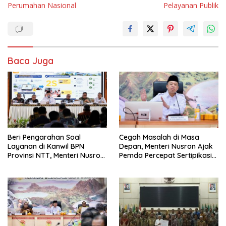
Perumahan Nasional
Pelayanan Publik
Baca Juga
Beri Pengarahan Soal
Cegah Masalah di Masa
Layanan di Kanwil BPN
Depan, Menteri Nusron Ajak
Provinsi NTT, Menteri Nusron:
Pemda Percepat Sertipikasi
Gunakan Sudut Pandang
Tanah Rumah Ibadah di NTT
Masyarakat