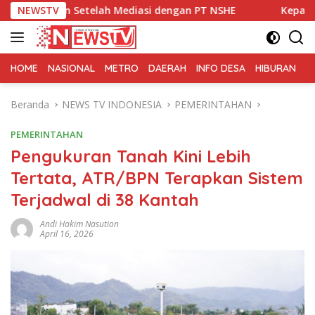
Langsung
Setelah Mediasi dengan PT NSHE
NEWSTV
Kepala KUA Tarowang 
ke
konten
HOME
NASIONAL
METRO
DAERAH
INFO DESA
HIBURAN
K
Beranda
NEWS TV INDONESIA
PEMERINTAHAN
PEMERINTAHAN
Pengukuran Tanah Kini Lebih
Tertata, ATR/BPN Terapkan Sistem
Terjadwal di 38 Kantah
Andi Hakim Nasution
April 16, 2026