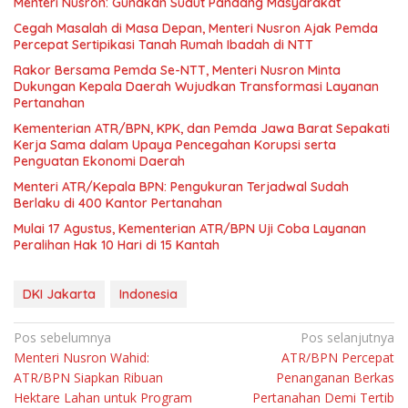
Menteri Nusron: Gunakan Sudut Pandang Masyarakat
Cegah Masalah di Masa Depan, Menteri Nusron Ajak Pemda
Percepat Sertipikasi Tanah Rumah Ibadah di NTT
Rakor Bersama Pemda Se-NTT, Menteri Nusron Minta
Dukungan Kepala Daerah Wujudkan Transformasi Layanan
Pertanahan
Kementerian ATR/BPN, KPK, dan Pemda Jawa Barat Sepakati
Kerja Sama dalam Upaya Pencegahan Korupsi serta
Penguatan Ekonomi Daerah
Menteri ATR/Kepala BPN: Pengukuran Terjadwal Sudah
Berlaku di 400 Kantor Pertanahan
Mulai 17 Agustus, Kementerian ATR/BPN Uji Coba Layanan
Peralihan Hak 10 Hari di 15 Kantah
DKI Jakarta
Indonesia
Navigasi
Pos sebelumnya
Pos selanjutnya
Menteri Nusron Wahid:
ATR/BPN Percepat
pos
ATR/BPN Siapkan Ribuan
Penanganan Berkas
Hektare Lahan untuk Program
Pertanahan Demi Tertib