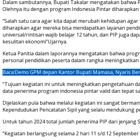
Dalam sambutannya, Bupati Takalar mengatakan bahwa Pe
Olehnya itu dengan program Indonesia Pintar diharapkan
“Salah satu cara agar kita dapat merubah kehidupan agar 
diharapkan agar mereka bisa mendapatkan layanan pend
universal/rintisan wajib belajar 12 tahun, dan PIP juga d
kesulitan ekonomi”Ujarnya.
Ketua Panitia dalam laporannya mengatakan bahwa prog
personal pendidikan peserta dalam rangka meningkatkan 
Baca:
Demo GPM depan Kantor Bupati Mamasa, Nyaris Ben
“Tujuan kegiatan ini untuk meningkatkan pengetahuan d
data penerima program indonesia pintar valid dan tepat 
Dijelaskan pula bahwa melalui kegiatan ini sangat berman
Kependudukan Pencatatan Sipil yang selalu mendukung pe
Untuk tahun 2024 total jumlah penerima PIP dari jenjang S
“Kegiatan berlangsung selama 2 hari 11 s/d 12 September