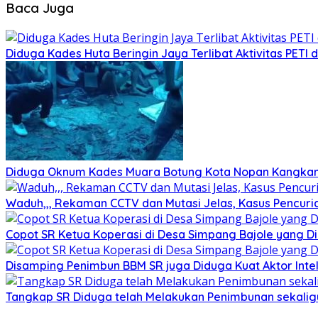
Baca Juga
Diduga Kades Huta Beringin Jaya Terlibat Aktivitas PETI
Diduga Oknum Kades Muara Botung Kota Nopan Kangkangi
Waduh,,, Rekaman CCTV dan Mutasi Jelas, Kasus Pencuria
Copot SR Ketua Koperasi di Desa Simpang Bajole yang
Disamping Penimbun BBM SR juga Diduga Kuat Aktor Int
Tangkap SR Diduga telah Melakukan Penimbunan sekaligu