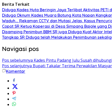
Berita Terkait
Diduga Kades Huta Beringin Jaya Terlibat Aktivitas PETI
Diduga Oknum Kades Muara Botung Kota Nopan Kangkangi
Waduh,,, Rekaman CCTV dan Mutasi Jelas, Kasus Pencuria
Copot SR Ketua Koperasi di Desa Simpang Bajole yang
Disamping Penimbun BBM SR juga Diduga Kuat Aktor Int
Tangkap SR Diduga telah Melakukan Penimbunan sekaligu
Navigasi pos
Pos sebelumnya
Kades Pintu Padang Julu Susah dihubung
Pos selanjutnya
Bupati Takalar Terima Perwakilan Masyar
Komentar