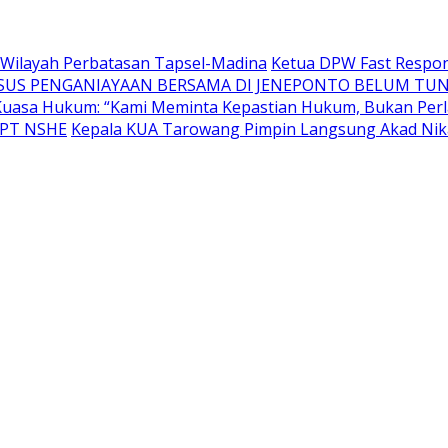
di Wilayah Perbatasan Tapsel-Madina
Ketua DPW Fast Respon
SUS PENGANIAYAAN BERSAMA DI JENEPONTO BELUM TUN
uasa Hukum: “Kami Meminta Kepastian Hukum, Bukan Perl
n PT NSHE
Kepala KUA Tarowang Pimpin Langsung Akad Nika