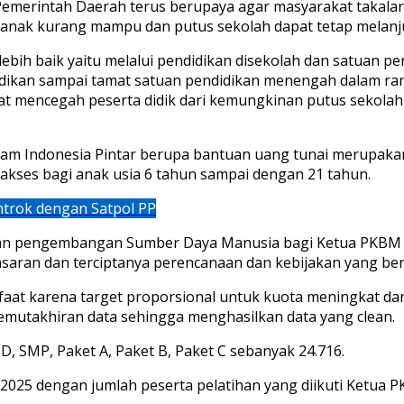
merintah Daerah terus berupaya agar masyarakat takalar
 anak kurang mampu dan putus sekolah dapat tetap melanj
lebih baik yaitu melalui pendidikan disekolah dan satuan p
idikan sampai tamat satuan pendidikan menengah dalam 
apat mencegah peserta didik dari kemungkinan putus sekolah
ram Indonesia Pintar berupa bantuan uang tunai merupak
akses bagi anak usia 6 tahun sampai dengan 21 tahun.
trok dengan Satpol PP
an pengembangan Sumber Daya Manusia bagi Ketua PKBM te
sasaran dan terciptanya perencanaan dan kebijakan yang be
faat karena target proporsional untuk kuota meningkat dar
mutakhiran data sehingga menghasilkan data yang clean.
D, SMP, Paket A, Paket B, Paket C sebanyak 24.716.
 2025 dengan jumlah peserta pelatihan yang diikuti Ketua