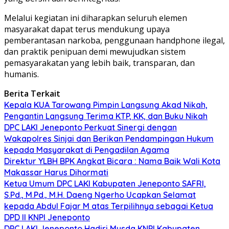
Melalui kegiatan ini diharapkan seluruh elemen
masyarakat dapat terus mendukung upaya
pemberantasan narkoba, penggunaan handphone ilegal,
dan praktik penipuan demi mewujudkan sistem
pemasyarakatan yang lebih baik, transparan, dan
humanis.
Berita Terkait
Kepala KUA Tarowang Pimpin Langsung Akad Nikah,
Pengantin Langsung Terima KTP, KK, dan Buku Nikah
DPC LAKI Jeneponto Perkuat Sinergi dengan
Wakapolres Sinjai dan Berikan Pendampingan Hukum
kepada Masyarakat di Pengadilan Agama
Direktur YLBH BPK Angkat Bicara : Nama Baik Wali Kota
Makassar Harus Dihormati
Ketua Umum DPC LAKI Kabupaten Jeneponto SAFRI,
S.Pd., M.Pd., M.H. Daeng Ngerho Ucapkan Selamat
kepada Abdul Fajar M atas Terpilihnya sebagai Ketua
DPD II KNPI Jeneponto
DPC LAKI Jeneponto Hadiri Musda KNPI Kabupaten