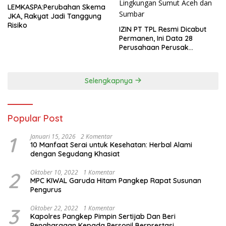
LEMKASPA:Perubahan Skema
JKA, Rakyat Jadi Tanggung
Risiko
IZIN PT TPL Resmi Dicabut
Permanen, Ini Data 28
Perusahaan Perusak
Lingkungan Sumut Aceh dan
Sumbar
Selengkapnya
Popular Post
1
Januari 15, 2026
2 Komentar
10 Manfaat Serai untuk Kesehatan: Herbal Alami
dengan Segudang Khasiat
2
Oktober 10, 2022
1 Komentar
MPC KIWAL Garuda Hitam Pangkep Rapat Susunan
Pengurus
3
Oktober 22, 2022
1 Komentar
Kapolres Pangkep Pimpin Sertijab Dan Beri
Penghargaan Kepada Personil Berprestasi