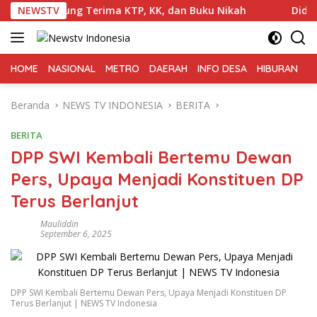
Langsung
ung Terima KTP, KK, dan Buku Nikah
NEWSTV
Diduga Oknum Kad
ke
konten
HOME
NASIONAL
METRO
DAERAH
INFO DESA
HIBURAN
K
Beranda
NEWS TV INDONESIA
BERITA
BERITA
DPP SWI Kembali Bertemu Dewan
Pers, Upaya Menjadi Konstituen DP
Terus Berlanjut
Mauliddin
September 6, 2025
DPP SWI Kembali Bertemu Dewan Pers, Upaya Menjadi Konstituen DP
Terus Berlanjut | NEWS TV Indonesia