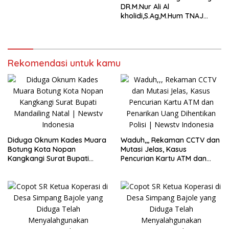
Ilegal di Kecamatan Lingga
DR.M.Nur Ali Al
Bayu
kholidi,S.Ag,M.Hum TNAJ
Labuhanbatu kian Solid Zikir
Sazaliyah dan Tawajuh
Akbar Perkuat Ukuwah,Adab
dan Istiqamah
Rekomendasi untuk kamu
Diduga Oknum Kades Muara
Waduh,,, Rekaman CCTV dan
Botung Kota Nopan
Mutasi Jelas, Kasus
Kangkangi Surat Bupati
Pencurian Kartu ATM dan
Mandailing Natal
Penarikan Uang Dihentikan
Polisi