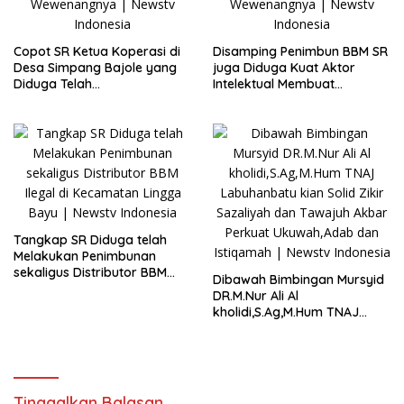
Copot SR Ketua Koperasi di
Disamping Penimbun BBM SR
Desa Simpang Bajole yang
juga Diduga Kuat Aktor
Diduga Telah
Intelektual Membuat
Menyalahgunakan
Penggelembungan Lahan
Wewenangnya
Plasma di Lingga Bayu
Tangkap SR Diduga telah
Melakukan Penimbunan
sekaligus Distributor BBM
Dibawah Bimbingan Mursyid
Ilegal di Kecamatan Lingga
DR.M.Nur Ali Al
Bayu
kholidi,S.Ag,M.Hum TNAJ
Labuhanbatu kian Solid Zikir
Sazaliyah dan Tawajuh
Akbar Perkuat Ukuwah,Adab
dan Istiqamah
Tinggalkan Balasan