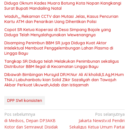
Diduga Oknum Kades Muara Botung Kota Nopan Kangkangi
Surat Bupati Mandailing Natal
Waduh,,, Rekaman CCTV dan Mutasi Jelas, Kasus Pencurian
Kartu ATM dan Penarikan Uang Dihentikan Polisi
Copot SR Ketua Koperasi di Desa Simpang Bajole yang
Diduga Telah Menyalahgunakan Wewenangnya
Disamping Penimbun BBM SR juga Diduga Kuat Aktor
Intelektual Membuat Penggelembungan Lahan Plasma di
Lingga Bayu
Tangkap SR Diduga telah Melakukan Penimbunan sekaligus
Distributor BBM Ilegal di Kecamatan Lingga Bayu
Dibawah Bimbingan Mursyid DR.M.Nur Ali Al kholidi,S.Ag,M.Hum
TNAJ Labuhanbatu kian Solid Zikir Sazaliyah dan Tawajuh
Akbar Perkuat Ukuwah,Adab dan Istiqamah
DPP SWI konsisten
Navigasi
Pos sebelumnya
Pos selanjutnya
di Medsos, Depan DP3AKB
Jakarta Newstv.id Pendiri
pos
Kotor dan Semrawut Disidak
Sekaligus Ketua Umum Partai