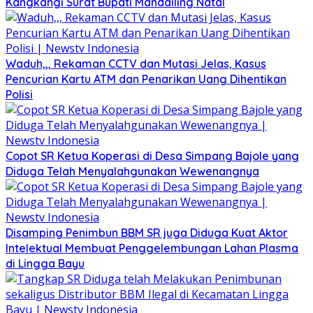
Kangkangi Surat Bupati Mandailing Natal
Waduh,,, Rekaman CCTV dan Mutasi Jelas, Kasus
Pencurian Kartu ATM dan Penarikan Uang Dihentikan
Polisi
Copot SR Ketua Koperasi di Desa Simpang Bajole yang
Diduga Telah Menyalahgunakan Wewenangnya
Disamping Penimbun BBM SR juga Diduga Kuat Aktor
Intelektual Membuat Penggelembungan Lahan Plasma
di Lingga Bayu