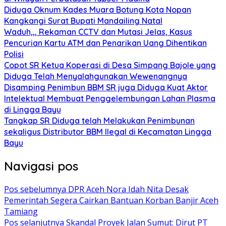
Diduga Oknum Kades Muara Botung Kota Nopan
Kangkangi Surat Bupati Mandailing Natal
Waduh,,, Rekaman CCTV dan Mutasi Jelas, Kasus
Pencurian Kartu ATM dan Penarikan Uang Dihentikan
Polisi
Copot SR Ketua Koperasi di Desa Simpang Bajole yang
Diduga Telah Menyalahgunakan Wewenangnya
Disamping Penimbun BBM SR juga Diduga Kuat Aktor
Intelektual Membuat Penggelembungan Lahan Plasma
di Lingga Bayu
Tangkap SR Diduga telah Melakukan Penimbunan
sekaligus Distributor BBM Ilegal di Kecamatan Lingga
Bayu
Navigasi pos
Pos sebelumnya
DPR Aceh Nora Idah Nita Desak
Pemerintah Segera Cairkan Bantuan Korban Banjir Aceh
Tamiang
Pos selanjutnya
Skandal Proyek Jalan Sumut: Dirut PT