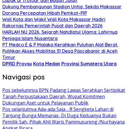
Lapak di Trotoar dan Badan Jalan
Dukung Pembangunan Stadion Untia: Sekda Makassar
Dorong Percepatan Hibah Pemkot–PIP
Wali Kota dan Wakil Wali Kota Makassar Hadiri
Rakornas Pemerintah Pusat dan Daerah 2026
HARLAH NU 2026, Sejarah Nahdlatul Ulama: Lahirnya
Penjaga Islam Nusantara
PT Medco E & P Malaka Kerahkan Puluhan Alat Berat,
Pulihkan Akses Mobilitas 31 Desa Pascabanjir di Aceh
Timur
DPRD Provsu
Kota Medan
Provinsi Sumatera Utara
Navigasi pos
Pos sebelumnya
BPN Padang Lawas Serahkan Sertipikat
Tanah Perpustakaan Daerah, Wujud Komitmen
Dukungan Aset untuk Pelayanan Publik
Pos selanjutnya
Ada-ada Saja …!!! Sengketa Lahan di
Tanjung Bunga Memanas, Di Duga Keduanya Bukan
Pemilik Sah, Pihak Ahli Waris Pammusureng /Nurhayana
Angkat Bicara