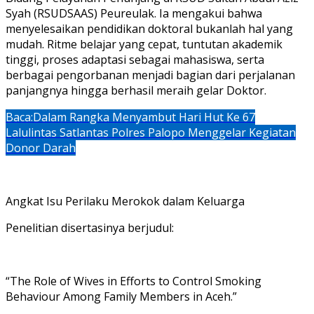
Syah (RSUDSAAS) Peureulak. Ia mengakui bahwa
menyelesaikan pendidikan doktoral bukanlah hal yang
mudah. Ritme belajar yang cepat, tuntutan akademik
tinggi, proses adaptasi sebagai mahasiswa, serta
berbagai pengorbanan menjadi bagian dari perjalanan
panjangnya hingga berhasil meraih gelar Doktor.
Baca:
Dalam Rangka Menyambut Hari Hut Ke 67
Lalulintas Satlantas Polres Palopo Menggelar Kegiatan
Donor Darah
Angkat Isu Perilaku Merokok dalam Keluarga
Penelitian disertasinya berjudul:
“The Role of Wives in Efforts to Control Smoking
Behaviour Among Family Members in Aceh.”