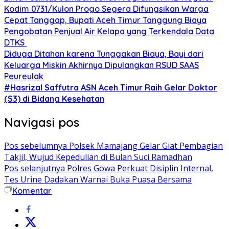
Kodim 0731/Kulon Progo Segera Difungsikan Warga
Cepat Tanggap, Bupati Aceh Timur Tanggung Biaya
Pengobatan Penjual Air Kelapa yang Terkendala Data
DTKS ‎
Diduga Ditahan karena Tunggakan Biaya, Bayi dari
Keluarga Miskin Akhirnya Dipulangkan RSUD SAAS
Peureulak
#Hasrizal Saffutra ASN Aceh Timur Raih Gelar Doktor
(S3) di Bidang Kesehatan
Navigasi pos
Pos sebelumnya
Polsek Mamajang Gelar Giat Pembagian
Takjil, Wujud Kepedulian di Bulan Suci Ramadhan
Pos selanjutnya
Polres Gowa Perkuat Disiplin Internal,
Tes Urine Dadakan Warnai Buka Puasa Bersama
Komentar