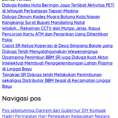
Diduga Kades Huta Beringin Jaya Terlibat Aktivitas PETI
di Wilayah Perbatasan Tapsel-Madina
Diduga Oknum Kades Muara Botung Kota Nopan
Kangkangi Surat Bupati Mandailing Natal
Waduh,,, Rekaman CCTV dan Mutasi Jelas, Kasus
Pencurian Kartu ATM dan Penarikan Uang Dihentikan
Polisi
Copot SR Ketua Koperasi di Desa Simpang Bajole yang
Diduga Telah Menyalahgunakan Wewenangnya
Disamping Penimbun BBM SR juga Diduga Kuat Aktor
Intelektual Membuat Penggelembungan Lahan Plasma
di Lingga Bayu
Tangkap SR Diduga telah Melakukan Penimbunan
sekaligus Distributor BBM Ilegal di Kecamatan Lingga
Bayu
Navigasi pos
Pos sebelumnya
Danrem dan Gubernur DIY Kompak
Hadiri Peringatan Hari Penegakan Kedaulatan Negara