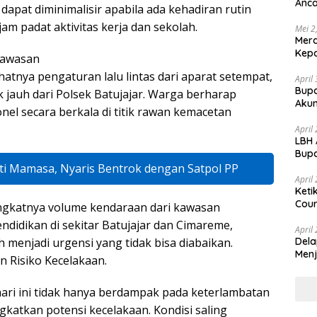
Anca
dapat diminimalisir apabila ada kehadiran rutin
Huk
jam padat aktivitas kerja dan sekolah.
Mei 2
Mer
Kepa
gawasan
atnya pengaturan lalu lintas dari aparat setempat,
April
Bupa
 jauh dari Polsek Batujajar. Warga berharap
Akun
el secara berkala di titik rawan kemacetan
April
LBH 
Bupa
dan
 Mamasa, Nyaris Bentrok dengan Satpol PP
April
Keti
Cour
ngkatnya volume kendaraan dari kawasan
endidikan di sekitar Batujajar dan Cimareme,
April
Dela
 menjadi urgensi yang tidak bisa diabaikan.
Menj
Risiko Kecelakaan.
hari ini tidak hanya berdampak pada keterlambatan
ngkatkan potensi kecelakaan. Kondisi saling