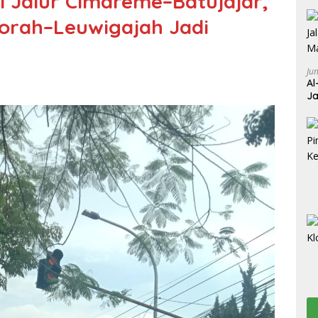
di Jalur Cimareme–Batujajar,
korah–Leuwigajah Jadi
Ju
Al
Ja
Wa