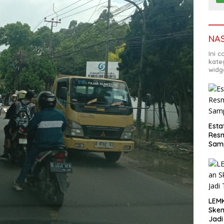
NA
Ini 
kate
widg
Esta
Resm
Sam
LEM
Ske
Jadi