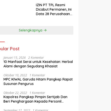
IZIN PT TPL Resmi
Dicabut Permanen, Ini
Data 28 Perusahaan
Perusak Lingkungan
Sumut Aceh dan
Sumbar
Selengkapnya
ular Post
Januari 15, 2026
2 Komentar
10 Manfaat Serai untuk Kesehatan: Herbal
Alami dengan Segudang Khasiat
Oktober 10, 2022
1 Komentar
MPC KIWAL Garuda Hitam Pangkep Rapat
Susunan Pengurus
Oktober 22, 2022
1 Komentar
Kapolres Pangkep Pimpin Sertijab Dan
Beri Penghargaan Kepada Personil
Berprestasi
September 17, 2022
1 Komentar