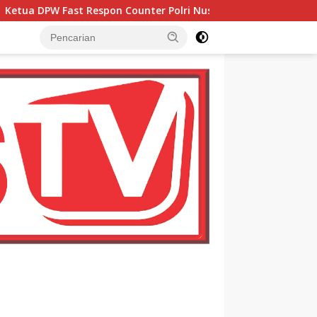
er Polri Nusantara Aceh Apresiasi Kepedulian Sosial Medco k