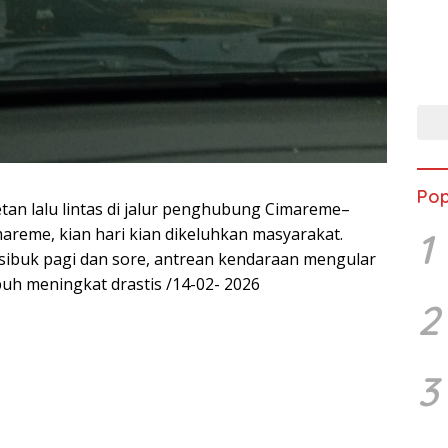
Pop
etan lalu lintas di jalur penghubung Cimareme–
mareme, kian hari kian dikeluhkan masyarakat.
1
 sibuk pagi dan sore, antrean kendaraan mengular
h meningkat drastis /14-02- 2026
2
3