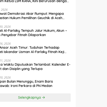
m Ketua LSM KANA, Kini Berurusan dengan
um
, 2026
awat Demokrasi Akar Rumput: Mengapa
stian Hukum Pemilihan Geuchik di Aceh
 30, 2026
ti Al-Farlaky Tempuh Jalur Hukum, Akun –
 Penyebar Fitnah Dilaporkan
 26, 2026
Ansor Aceh Timur: Tuduhan Terhadap
ti Iskandar Usman Al-Farlaky Fitnah Keji
 Hoaks
 21, 2026
ka Waktu Diputuskan Terlambat: Kalender E-
t dan Disiplin yang Terlupa
 20, 2026
pan Bulan Menunggu, Enam Baris
awab: Ironi Perkara di PN Medan
Selengkapnya