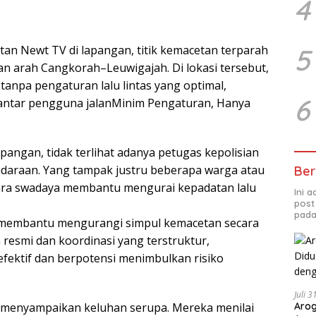
4
5
tan Newt TV di lapangan, titik kemacetan terparah
an arah Cangkorah–Leuwigajah. Di lokasi tersebut,
tanpa pengaturan lalu lintas yang optimal,
6
t antar pengguna jalanMinim Pengaturan, Hanya
apangan, tidak terlihat adanya petugas kepolisian
daraan. Yang tampak justru beberapa warga atau
Ber
cara swadaya membantu mengurai kepadatan lalu
Ini 
post
pada
membantu mengurangi simpul kemacetan secara
esmi dan koordinasi yang terstruktur,
efektif dan berpotensi menimbulkan risiko
Juli 
Arog
 menyampaikan keluhan serupa. Mereka menilai