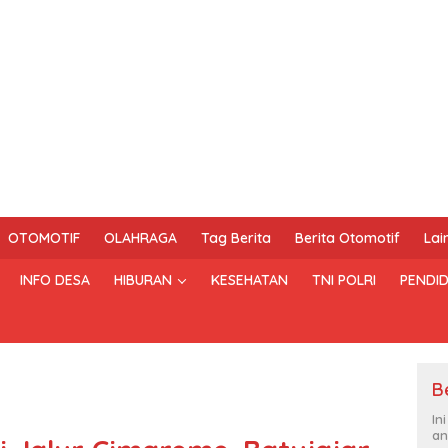
OTOMOTIF
OLAHRAGA
Tag Berita
Berita Otomotif
Lai
INFO DESA
HIBURAN
KESEHATAN
TNI POLRI
PENDID
B
In
an