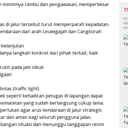
bah minimnya rambu dan pengawasan, memperbesar
T
In
de
tas di jalur tersebut turut memperparah kepadatan,
mu
 kendaraan dari arah Leuwigajah dan Cangkorah
rkelanjutan
nya langkah konkret dari pihak terkait, baik
rutin pada jam sibuk
tigaan
tas (traffic light)
dek seperti kehadiran petugas di lapangan dapat
 kemacetan yang sudah berlangsung cukup lama.
perlukan agar arus kendaraan di jalur strategis
ar dan aman bagi seluruh pengguna jalan.
bangan situasi dan menunggu tanggapan resmi