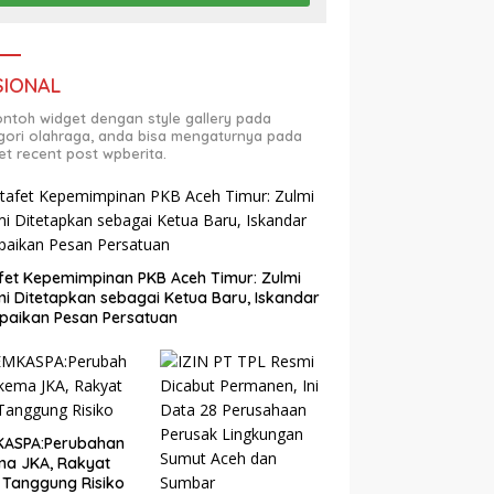
SIONAL
contoh widget dengan style gallery pada
gori olahraga, anda bisa mengaturnya pada
et recent post wpberita.
fet Kepemimpinan PKB Aceh Timur: Zulmi
i Ditetapkan sebagai Ketua Baru, Iskandar
paikan Pesan Persatuan
KASPA:Perubahan
ma JKA, Rakyat
 Tanggung Risiko