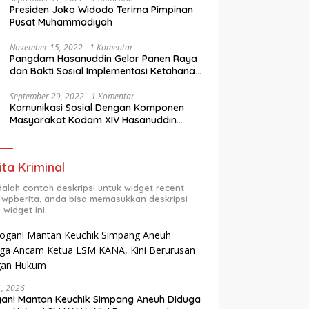
Presiden Joko Widodo Terima Pimpinan
Pusat Muhammadiyah
November 15, 2022
1 Komentar
Pangdam Hasanuddin Gelar Panen Raya
dan Bakti Sosial Implementasi Ketahanan
Pangan Wilayah
September 29, 2022
1 Komentar
Komunikasi Sosial Dengan Komponen
Masyarakat Kodam XIV Hasanuddin
Semester Dua (2) TA 2022
ita Kriminal
adalah contoh deskripsi untuk widget recent
 wpberita, anda bisa memasukkan deskripsi
 widget ini.
31, 2026
an! Mantan Keuchik Simpang Aneuh Diduga