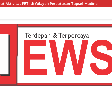
 Perbatasan Tapsel-Madina
Ketua DPW Fast Respon Count