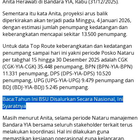
Anita Herawati di Bandara YIA, Rabu (31/12/2025).
Sementara itu kata Anita, proyeksi arus balik
diperkirakan akan terjadi pada Minggu, 4 Januari 2026,
dengan estimasi jumlah penumpang kedatangan dan
keberangkatan mencapai sekitar 13.500 penumpang.
Untuk data Top Route keberangkatan dan kedatangan
penumpang sampai hari ini yakni periode Posko Nataru
per tabghal 15 hingga 30 Desember 2025 adalah CGK
(CGK-YIA-CGK) 35.448 penumpang, BPN (BPN-YIA-BPN)
11.331 penumpang, DPS (DPS-YIA-DPS) 10.520
penumpang, UPG (UPG-YIA-UPG) 9.479 penumpang dan
BDJ (BDJ-YIA-BDJ) 5.245 penumpang.
Baca:
Tahun Ini BSU Disalurkan Secara Nasional, Ini
Syaratnya
Masih menurut Anita, selama periode Nataru manajemen
Bandara YIA bersama seluruh stakeholder terkait terus
melakukan koordinasi. Hal ini dilakukan guna
memastikan kesiapan operasional guna kelancaran,