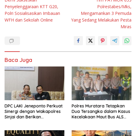
pos
Penyelenggaraan KTT G20,
Polrestabes/Mks,
Polri Sosialisasikan Imbauan
Mengamankan 3 Pemuda
WFH dan Sekolah Online
Yang Sedang Melakukan Pesta
Miras
Baca Juga
Polres Muratara Tetapkan
DPC LAKI Jeneponto Perkuat
Dua Tersangka dalam Kasus
Sinergi dengan Wakapolres
Kecelakaan Maut Bus ALS
Sinjai dan Berikan
dan Mobil Tangki BBM, 19
Pendampingan Hukum
Orang Tewas
kepada Masyarakat di
Pengadilan Agama