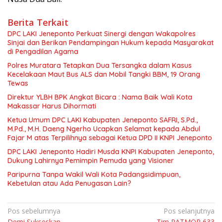
Berita Terkait
DPC LAKI Jeneponto Perkuat Sinergi dengan Wakapolres
Sinjai dan Berikan Pendampingan Hukum kepada Masyarakat
di Pengadilan Agama
Polres Muratara Tetapkan Dua Tersangka dalam Kasus
Kecelakaan Maut Bus ALS dan Mobil Tangki BBM, 19 Orang
Tewas
Direktur YLBH BPK Angkat Bicara : Nama Baik Wali Kota
Makassar Harus Dihormati
Ketua Umum DPC LAKI Kabupaten Jeneponto SAFRI, S.Pd.,
M.Pd., M.H. Daeng Ngerho Ucapkan Selamat kepada Abdul
Fajar M atas Terpilihnya sebagai Ketua DPD II KNPI Jeneponto
DPC LAKI Jeneponto Hadiri Musda KNPI Kabupaten Jeneponto,
Dukung Lahirnya Pemimpin Pemuda yang Visioner
Paripurna Tanpa Wakil Wali Kota Padangsidimpuan,
Kebetulan atau Ada Penugasan Lain?
Navigasi
Pos sebelumnya
Pos selanjutnya
Demi Sukseskan
Tim PATMOR 633