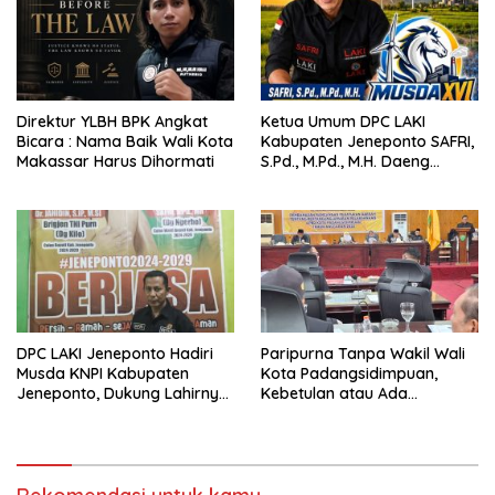
Direktur YLBH BPK Angkat
Ketua Umum DPC LAKI
Bicara : Nama Baik Wali Kota
Kabupaten Jeneponto SAFRI,
Makassar Harus Dihormati
S.Pd., M.Pd., M.H. Daeng
Ngerho Ucapkan Selamat
kepada Abdul Fajar M atas
Terpilihnya sebagai Ketua
DPD II KNPI Jeneponto
DPC LAKI Jeneponto Hadiri
Paripurna Tanpa Wakil Wali
Musda KNPI Kabupaten
Kota Padangsidimpuan,
Jeneponto, Dukung Lahirnya
Kebetulan atau Ada
Pemimpin Pemuda yang
Penugasan Lain?
Visioner