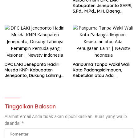
Kabupaten Jeneponto SAFRI,
S.Pd., M.Pd., M.H. Daeng
Ngerho Ucapkan Selamat
kepada Abdul Fajar M atas
Terpilihnya sebagai Ketua
DPD II KNPI Jeneponto
DPC LAKI Jeneponto Hadiri
Paripurna Tanpa Wakil Wali
Musda KNPI Kabupaten
Kota Padangsidimpuan,
Jeneponto, Dukung Lahirnya
Kebetulan atau Ada
Pemimpin Pemuda yang
Penugasan Lain?
Visioner
Tinggalkan Balasan
Alamat email Anda tidak akan dipublikasikan.
Ruas yang wajib
ditandai
*