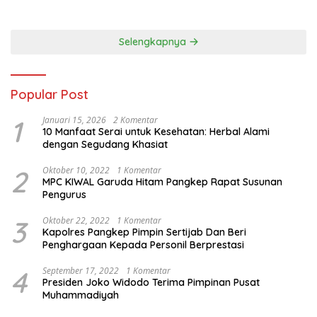
Lingkungan Sumut Aceh dan
Sumbar
Selengkapnya
Popular Post
1
Januari 15, 2026
2 Komentar
10 Manfaat Serai untuk Kesehatan: Herbal Alami
dengan Segudang Khasiat
2
Oktober 10, 2022
1 Komentar
MPC KIWAL Garuda Hitam Pangkep Rapat Susunan
Pengurus
3
Oktober 22, 2022
1 Komentar
Kapolres Pangkep Pimpin Sertijab Dan Beri
Penghargaan Kepada Personil Berprestasi
4
September 17, 2022
1 Komentar
Presiden Joko Widodo Terima Pimpinan Pusat
Muhammadiyah