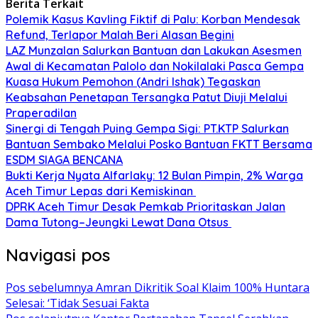
Berita Terkait
Polemik Kasus Kavling Fiktif di Palu: Korban Mendesak
Refund, Terlapor Malah Beri Alasan Begini
LAZ Munzalan Salurkan Bantuan dan Lakukan Asesmen
Awal di Kecamatan Palolo dan Nokilalaki Pasca Gempa
Kuasa Hukum Pemohon (Andri Ishak) Tegaskan
Keabsahan Penetapan Tersangka Patut Diuji Melalui
Praperadilan
Sinergi di Tengah Puing Gempa Sigi: PT.KTP Salurkan
Bantuan Sembako Melalui Posko Bantuan FKTT Bersama
ESDM SIAGA BENCANA
Bukti Kerja Nyata Alfarlaky: 12 Bulan Pimpin, 2% Warga
Aceh Timur Lepas dari Kemiskinan ‎
DPRK Aceh Timur Desak Pemkab Prioritaskan Jalan
Dama Tutong–Jeungki Lewat Dana Otsus ‎
Navigasi pos
Pos sebelumnya
Amran Dikritik Soal Klaim 100% Huntara
Selesai: ‘Tidak Sesuai Fakta