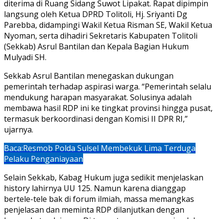
diterima di Ruang Sidang Suwot Lipakat. Rapat dipimpin
langsung oleh Ketua DPRD Tolitoli, Hj. Sriyanti Dg
Parebba, didampingi Wakil Ketua Risman SE, Wakil Ketua
Nyoman, serta dihadiri Sekretaris Kabupaten Tolitoli
(Sekkab) Asrul Bantilan dan Kepala Bagian Hukum
Mulyadi SH.
Sekkab Asrul Bantilan menegaskan dukungan
pemerintah terhadap aspirasi warga. “Pemerintah selalu
mendukung harapan masyarakat. Solusinya adalah
membawa hasil RDP ini ke tingkat provinsi hingga pusat,
termasuk berkoordinasi dengan Komisi II DPR RI,”
ujarnya.
Baca:
Resmob Polda Sulsel Membekuk Lima Terduga
Pelaku Penganiayaan
Selain Sekkab, Kabag Hukum juga sedikit menjelaskan
history lahirnya UU 125. Namun karena dianggap
bertele-tele bak di forum ilmiah, massa memangkas
penjelasan dan meminta RDP dilanjutkan dengan