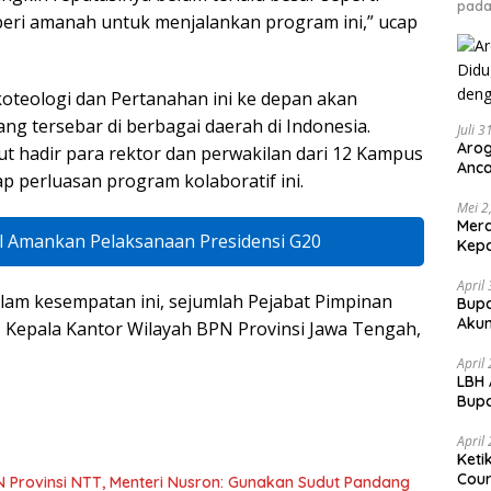
pada
beri amanah untuk menjalankan program ini,” ucap
koteologi dan Pertanahan ini ke depan akan
ng tersebar di berbagai daerah di Indonesia.
Juli 
Arog
rut hadir para rektor dan perwakilan dari 12 Kampus
Anca
 perluasan program kolaboratif ini.
Huk
Mei 2
Mer
l Amankan Pelaksanaan Presidensi G20
Kepa
April
am kesempatan ini, sejumlah Pejabat Pimpinan
Bupa
Akun
Kepala Kantor Wilayah BPN Provinsi Jawa Tengah,
April
LBH 
Bupa
dan
April
Keti
Cour
N Provinsi NTT, Menteri Nusron: Gunakan Sudut Pandang