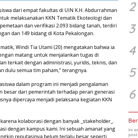
2
iswa dari empat fakultas di UIN K.H. Abdurrahman
untuk melaksanakan KKN Tematik Ekoteologi dan
3
metaan dan verifikasi 2.093 bidang tanah, terdiri
ngan dan 149 bidang di Kota Pekalongan.
4
atik, Windi Tia Utami (20) mengatakan bahwa ia
dengan matang untuk menjalankan tugas di
n terkait dengan administrasi, yuridis, teknis, dan
5
an dulu semua tim paham,” terangnya.
hasiswa dalam program ini menjadi pengalaman
6
n besar dari pemerintah terhadap peran generasi
snya dipercaya menjadi pelaksana kegiatan KKN
Ber
a karena kolaborasi dengan banyak _stakeholder_.
asi dengan kampus kami. Ini sebuah amanat yang
Ini 
post
ngkin reputasinya belum terlalu besar seperti