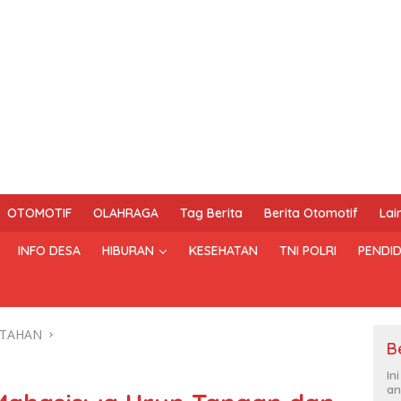
OTOMOTIF
OLAHRAGA
Tag Berita
Berita Otomotif
Lai
INFO DESA
HIBURAN
KESEHATAN
TNI POLRI
PENDID
NTAHAN
B
In
an