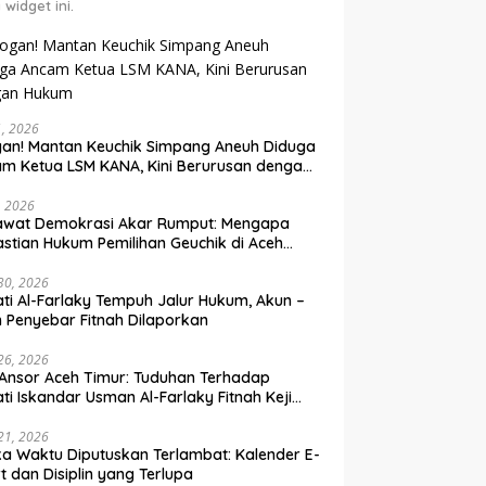
 widget ini.
31, 2026
an! Mantan Keuchik Simpang Aneuh Diduga
m Ketua LSM KANA, Kini Berurusan dengan
um
, 2026
awat Demokrasi Akar Rumput: Mengapa
stian Hukum Pemilihan Geuchik di Aceh
 30, 2026
ti Al-Farlaky Tempuh Jalur Hukum, Akun –
 Penyebar Fitnah Dilaporkan
 26, 2026
Ansor Aceh Timur: Tuduhan Terhadap
ti Iskandar Usman Al-Farlaky Fitnah Keji
 Hoaks
 21, 2026
ka Waktu Diputuskan Terlambat: Kalender E-
t dan Disiplin yang Terlupa