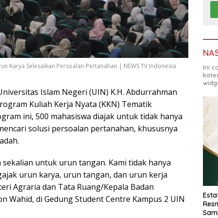
NA
un Karya Selesaikan Persoalan Pertanahan | NEWS TV Indonesia
Ini 
kate
widg
iversitas Islam Negeri (UIN) K.H. Abdurrahman
rogram Kuliah Kerja Nyata (KKN) Tematik
ogram ini, 500 mahasiswa diajak untuk tidak hanya
g mencari solusi persoalan pertanahan, khususnya
adah.
sekalian untuk urun tangan. Kami tidak hanya
jak urun karya, urun tangan, dan urun kerja
nteri Agraria dan Tata Ruang/Kepala Badan
Esta
on Wahid, di Gedung Student Centre Kampus 2 UIN
Resm
Sam