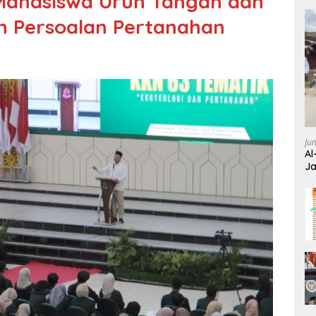
 Mahasiswa Urun Tangan dan
n Persoalan Pertanahan
Ju
Al
Ja
Wa