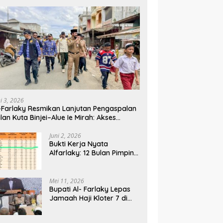
ni 3, 2026
-Farlaky Resmikan Lanjutan Pengaspalan
lan Kuta Binjei–Alue Ie Mirah: Akses
rga Makin Lancar
Juni 2, 2026
Bukti Kerja Nyata
Alfarlaky: 12 Bulan Pimpin,
2% Warga Aceh Timur
Mei 11, 2026
Bupati Al- Farlaky Lepas
Jamaah Haji Kloter 7 di
Embarkasi Haji Banda
Aceh