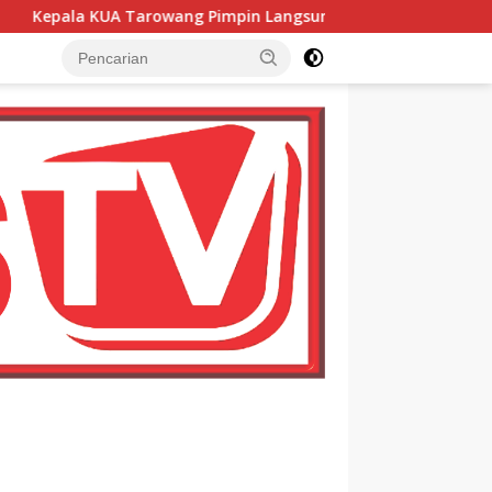
Pimpin Langsung Akad Nikah, Pengantin Langsung Terima KTP,