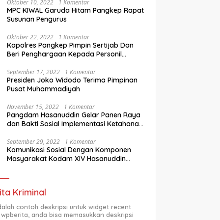
Oktober 10, 2022
1 Komentar
MPC KIWAL Garuda Hitam Pangkep Rapat
Susunan Pengurus
Oktober 22, 2022
1 Komentar
Kapolres Pangkep Pimpin Sertijab Dan
Beri Penghargaan Kepada Personil
Berprestasi
September 17, 2022
1 Komentar
Presiden Joko Widodo Terima Pimpinan
Pusat Muhammadiyah
November 15, 2022
1 Komentar
Pangdam Hasanuddin Gelar Panen Raya
dan Bakti Sosial Implementasi Ketahanan
Pangan Wilayah
September 29, 2022
1 Komentar
Komunikasi Sosial Dengan Komponen
Masyarakat Kodam XIV Hasanuddin
Semester Dua (2) TA 2022
ita Kriminal
adalah contoh deskripsi untuk widget recent
 wpberita, anda bisa memasukkan deskripsi