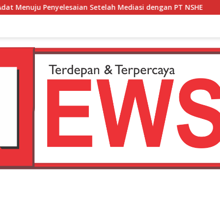
Setelah Mediasi dengan PT NSHE
Kepala KUA Tarowang 