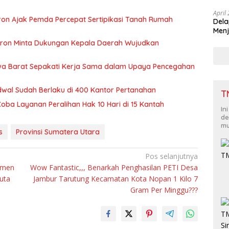
April
ron Ajak Pemda Percepat Sertipikasi Tanah Rumah
Dela
Menj
ron Minta Dukungan Kepala Daerah Wujudkan
wa Barat Sepakati Kerja Sama dalam Upaya Pencegahan
dwal Sudah Berlaku di 400 Kantor Pertanahan
T
Coba Layanan Peralihan Hak 10 Hari di 15 Kantah
In
de
mu
s
Provinsi Sumatera Utara
Pos selanjutnya
tmen
Wow Fantastic,,, Benarkah Penghasilan PETI Desa
uta
Jambur Tarutung Kecamatan Kota Nopan 1 Kilo 7
Gram Per Minggu???