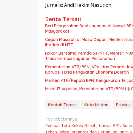
Jurnalis: Andi Hakim Nasution
Berita Terkait
Beri Pengarahan Soal Layanan di Kanwil BP
Masyarakat
Cegah Masalah di Masa Depan, Menteri Nus
Ibadah di NTT
Rakor Bersama Pemda Se-NTT, Menteri Nus
Transformasi Layanan Pertanahan
Kementerian ATR/BPN, KPK, dan Pemda Ja
Korupsi serta Penguatan Ekonomi Daerah
Menteri ATR/Kepala BPN: Pengukuran Terja
Mulai 17 Agustus, Kementerian ATR/BPN Uji 
Kantah Tapsel
Kota Medan
Provins
Navigasi
Pos sebelumnya
Perkuat Tata Kelola Bersih, Kanwil BPN Sum
pos
Teken Pakta Integritas dan Perjanjian Kinerja