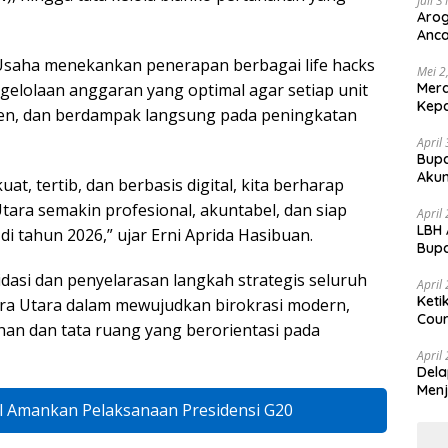
Juli 
Arog
Anca
Huk
Usaha menekankan penerapan berbagai life hacks
Mei 2
Mer
ngelolaan anggaran yang optimal agar setiap unit
Kepa
isien, dan berdampak langsung pada peningkatan
April
Bupa
Akun
at, tertib, dan berbasis digital, kita berharap
tara semakin profesional, akuntabel, dan siap
April
LBH 
i tahun 2026,” ujar Erni Aprida Hasibuan.
Bupa
dan
asi dan penyelarasan langkah strategis seluruh
April
Keti
ra Utara dalam mewujudkan birokrasi modern,
Cour
ahan dan tata ruang yang berorientasi pada
April
Dela
Menj
l Amankan Pelaksanaan Presidensi G20