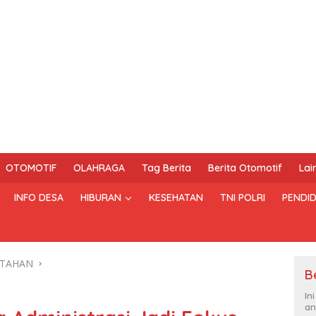
OTOMOTIF
OLAHRAGA
Tag Berita
Berita Otomotif
Lai
INFO DESA
HIBURAN
KESEHATAN
TNI POLRI
PENDID
NTAHAN
B
In
an