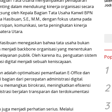
m Bagian Tata Usaha menyampaikan pemaparan
Ske
Jadi
penting dalam mendukung kinerja organisasi secara
gsung oleh Kepala Bagian Tata Usaha Kanwil BPN
da Hasibuan, S.E., M.M., dengan fokus utama pada
arsipan, komunikasi, serta peningkatan kinerja
atera Utara.
 Hasibuan menegaskan bahwa tata usaha bukan
an menjadi backbone organisasi yang menentukan
s pelayanan publik. Oleh karena itu, penguatan sistem
Pop
si digital menjadi sebuah keniscayaan.
1
n adalah optimalisasi pemanfaatan E-Office dan
bagian dari percepatan administrasi digital.
2
pu memangkas birokrasi, meningkatkan efisiensi
strasi berjalan transparan dan terdokumentasi
3
 juga menjadi perhatian serius. Melalui