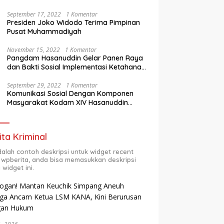
Berprestasi
September 17, 2022
1 Komentar
Presiden Joko Widodo Terima Pimpinan
Pusat Muhammadiyah
November 15, 2022
1 Komentar
Pangdam Hasanuddin Gelar Panen Raya
dan Bakti Sosial Implementasi Ketahanan
Pangan Wilayah
September 29, 2022
1 Komentar
Komunikasi Sosial Dengan Komponen
Masyarakat Kodam XIV Hasanuddin
Semester Dua (2) TA 2022
ita Kriminal
adalah contoh deskripsi untuk widget recent
 wpberita, anda bisa memasukkan deskripsi
 widget ini.