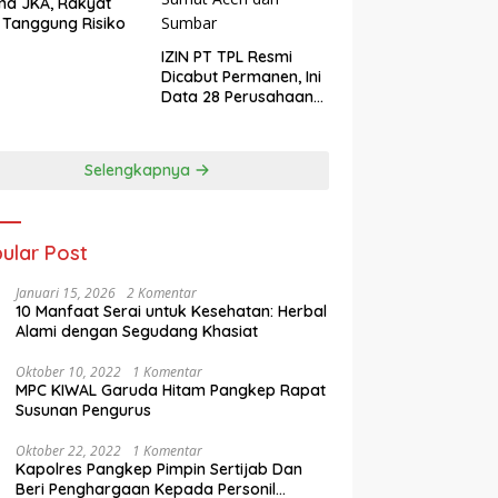
ma JKA, Rakyat
 Tanggung Risiko
IZIN PT TPL Resmi
Dicabut Permanen, Ini
Data 28 Perusahaan
Perusak Lingkungan
Sumut Aceh dan
Sumbar
Selengkapnya
ular Post
Januari 15, 2026
2 Komentar
10 Manfaat Serai untuk Kesehatan: Herbal
Alami dengan Segudang Khasiat
Oktober 10, 2022
1 Komentar
MPC KIWAL Garuda Hitam Pangkep Rapat
Susunan Pengurus
Oktober 22, 2022
1 Komentar
Kapolres Pangkep Pimpin Sertijab Dan
Beri Penghargaan Kepada Personil