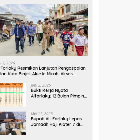
ni 3, 2026
-Farlaky Resmikan Lanjutan Pengaspalan
lan Kuta Binjei–Alue Ie Mirah: Akses
rga Makin Lancar
Juni 2, 2026
Bukti Kerja Nyata
Alfarlaky: 12 Bulan Pimpin,
2% Warga Aceh Timur
Mei 11, 2026
Bupati Al- Farlaky Lepas
Jamaah Haji Kloter 7 di
Embarkasi Haji Banda
Aceh