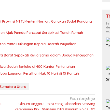
T
N Provinsi NTT, Menteri Nusron: Gunakan Sudut Pandang
In
de
mu
ron Ajak Pemda Percepat Sertipikasi Tanah Rumah
ron Minta Dukungan Kepala Daerah Wujudkan
wa Barat Sepakati Kerja Sama dalam Upaya Pencegahan
dwal Sudah Berlaku di 400 Kantor Pertanahan
Coba Layanan Peralihan Hak 10 Hari di 15 Kantah
i Sumatera Utara
Pos selanjutnya
ut
Oknum Anggota Polisi Yang Dilaporkan Seorang
Perempuan Kini Ditangani Ditreskrimum Polda DIY