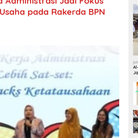
 Administrasi Jadi Fokus
 Usaha pada Rakerda BPN
Ju
Al
Ja
Wa