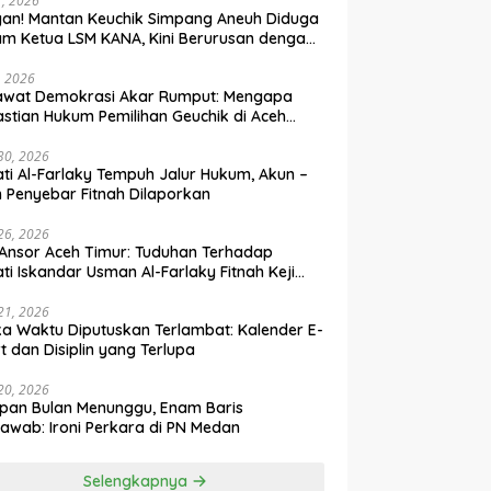
31, 2026
an! Mantan Keuchik Simpang Aneuh Diduga
m Ketua LSM KANA, Kini Berurusan dengan
um
, 2026
awat Demokrasi Akar Rumput: Mengapa
stian Hukum Pemilihan Geuchik di Aceh
 30, 2026
ti Al-Farlaky Tempuh Jalur Hukum, Akun –
 Penyebar Fitnah Dilaporkan
 26, 2026
Ansor Aceh Timur: Tuduhan Terhadap
ti Iskandar Usman Al-Farlaky Fitnah Keji
 Hoaks
 21, 2026
ka Waktu Diputuskan Terlambat: Kalender E-
t dan Disiplin yang Terlupa
 20, 2026
pan Bulan Menunggu, Enam Baris
awab: Ironi Perkara di PN Medan
Selengkapnya