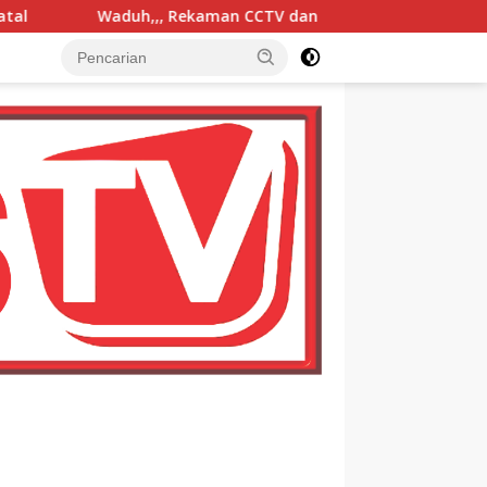
kaman CCTV dan Mutasi Jelas, Kasus Pencurian Kartu ATM dan P