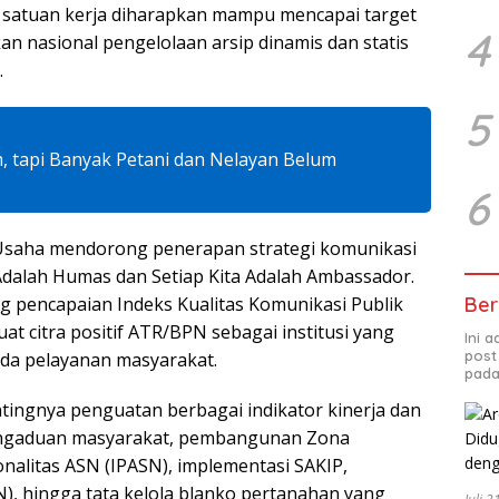
h satuan kerja diharapkan mampu mencapai target
4
kan nasional pengelolaan arsip dinamis dan statis
.
5
m, tapi Banyak Petani dan Nelayan Belum
6
 Usaha mendorong penerapan strategi komunikasi
Adalah Humas dan Setiap Kita Adalah Ambassador.
Ber
g pencapaian Indeks Kualitas Komunikasi Publik
t citra positif ATR/BPN sebagai institusi yang
Ini 
post
pada pelayanan masyarakat.
pada
ntingnya penguatan berbagai indikator kinerja dan
 pengaduan masyarakat, pembangunan Zona
onalitas ASN (IPASN), implementasi SAKIP,
), hingga tata kelola blanko pertanahan yang