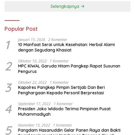
Selengkapnya
Popular Post
1
Januari 15, 2026
2 Komentar
10 Manfaat Serai untuk Kesehatan: Herbal Alami
dengan Segudang Khasiat
2
Oktober 10, 2022
1 Komentar
MPC KIWAL Garuda Hitam Pangkep Rapat Susunan
Pengurus
3
Oktober 22, 2022
1 Komentar
Kapolres Pangkep Pimpin Sertijab Dan Beri
Penghargaan Kepada Personil Berprestasi
4
September 17, 2022
1 Komentar
Presiden Joko Widodo Terima Pimpinan Pusat
Muhammadiyah
5
November 15, 2022
1 Komentar
Pangdam Hasanuddin Gelar Panen Raya dan Bakti