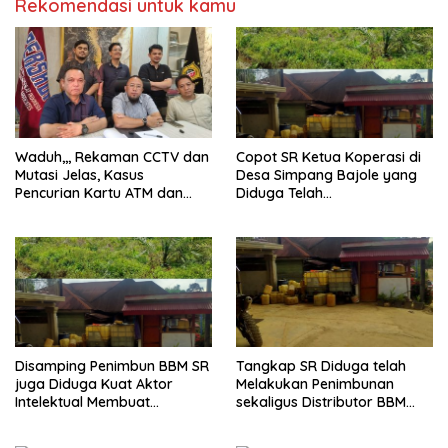
Rekomendasi untuk kamu
Waduh,,, Rekaman CCTV dan
Copot SR Ketua Koperasi di
Mutasi Jelas, Kasus
Desa Simpang Bajole yang
Pencurian Kartu ATM dan
Diduga Telah
Penarikan Uang Dihentikan
Menyalahgunakan
Polisi
Wewenangnya
Disamping Penimbun BBM SR
Tangkap SR Diduga telah
juga Diduga Kuat Aktor
Melakukan Penimbunan
Intelektual Membuat
sekaligus Distributor BBM
Penggelembungan Lahan
Ilegal di Kecamatan Lingga
Plasma di Lingga Bayu
Bayu