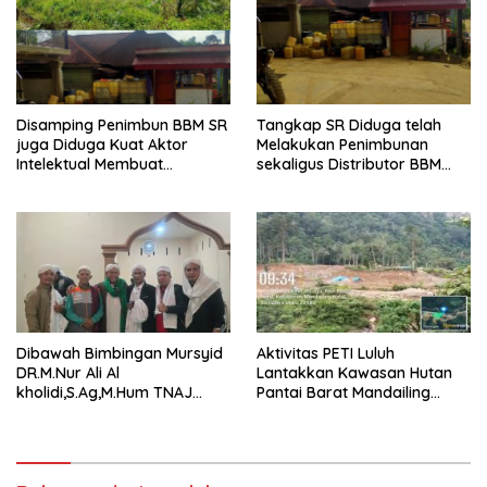
Disamping Penimbun BBM SR
Tangkap SR Diduga telah
juga Diduga Kuat Aktor
Melakukan Penimbunan
Intelektual Membuat
sekaligus Distributor BBM
Penggelembungan Lahan
Ilegal di Kecamatan Lingga
Plasma di Lingga Bayu
Bayu
Dibawah Bimbingan Mursyid
Aktivitas PETI Luluh
DR.M.Nur Ali Al
Lantakkan Kawasan Hutan
kholidi,S.Ag,M.Hum TNAJ
Pantai Barat Mandailing
Labuhanbatu kian Solid Zikir
Natal
Sazaliyah dan Tawajuh
Akbar Perkuat Ukuwah,Adab
dan Istiqamah