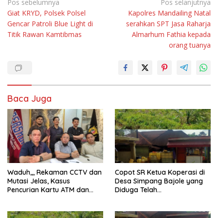
Navigasi
Pos sebelumnya
Pos selanjutnya
Giat KRYD, Polsek Polsel
Kapolres Mandailing Natal
pos
Gencar Patroli Blue Light di
serahkan SPT Jasa Raharja
Titik Rawan Kamtibmas
Almarhum Fathia kepada
orang tuanya
Baca Juga
Waduh,,, Rekaman CCTV dan
Copot SR Ketua Koperasi di
Mutasi Jelas, Kasus
Desa Simpang Bajole yang
Pencurian Kartu ATM dan
Diduga Telah
Penarikan Uang Dihentikan
Menyalahgunakan
Polisi
Wewenangnya