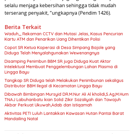
selalu menjaga kebersihan sehingga tidak mudah
terserang penyakit, ”ungkapnya (Pendim 1426).
Berita Terkait
Waduh,,, Rekaman CCTV dan Mutasi Jelas, Kasus Pencurian
Kartu ATM dan Penarikan Uang Dihentikan Polisi
Copot SR Ketua Koperasi di Desa Simpang Bajole yang
Diduga Telah Menyalahgunakan Wewenangnya
Disamping Penimbun BBM SR juga Diduga Kuat Aktor
Intelektual Membuat Penggelembungan Lahan Plasma di
Lingga Bayu
Tangkap SR Diduga telah Melakukan Penimbunan sekaligus
Distributor BBM Ilegal di Kecamatan Lingga Bayu
Dibawah Bimbingan Mursyid DR.M.Nur Ali Al kholidi,S.Ag,M.Hum
TNAJ Labuhanbatu kian Solid Zikir Sazaliyah dan Tawajuh
Akbar Perkuat Ukuwah,Adab dan Istiqamah
Aktivitas PETI Luluh Lantakkan Kawasan Hutan Pantai Barat
Mandailing Natal