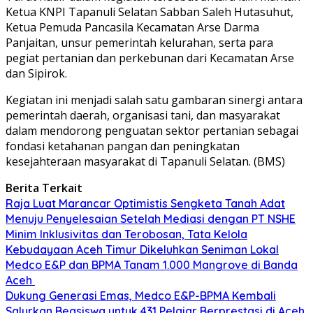
Ketua KNPI Tapanuli Selatan Sabban Saleh Hutasuhut,
Ketua Pemuda Pancasila Kecamatan Arse Darma
Panjaitan, unsur pemerintah kelurahan, serta para
pegiat pertanian dan perkebunan dari Kecamatan Arse
dan Sipirok.
Kegiatan ini menjadi salah satu gambaran sinergi antara
pemerintah daerah, organisasi tani, dan masyarakat
dalam mendorong penguatan sektor pertanian sebagai
fondasi ketahanan pangan dan peningkatan
kesejahteraan masyarakat di Tapanuli Selatan. (BMS)
Berita Terkait
Raja Luat Marancar Optimistis Sengketa Tanah Adat
Menuju Penyelesaian Setelah Mediasi dengan PT NSHE
Minim Inklusivitas dan Terobosan, Tata Kelola
Kebudayaan Aceh Timur Dikeluhkan Seniman Lokal
Medco E&P dan BPMA Tanam 1.000 Mangrove di Banda
Aceh
Dukung Generasi Emas, Medco E&P-BPMA Kembali
Salurkan Beasiswa untuk 431 Pelajar Berprestasi di Aceh