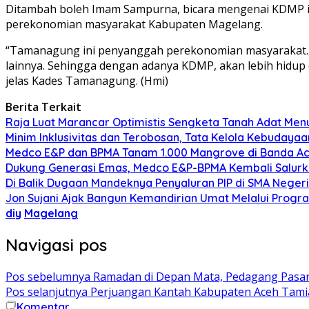
Ditambah boleh Imam Sampurna, bicara mengenai KDMP 
perekonomian masyarakat Kabupaten Magelang.
“Tamanagung ini penyanggah perekonomian masyarakat. Cob
lainnya. Sehingga dengan adanya KDMP, akan lebih hidup 
jelas Kades Tamanagung. (Hmi)
Berita Terkait
Raja Luat Marancar Optimistis Sengketa Tanah Adat Men
Minim Inklusivitas dan Terobosan, Tata Kelola Kebudaya
Medco E&P dan BPMA Tanam 1.000 Mangrove di Banda A
Dukung Generasi Emas, Medco E&P-BPMA Kembali Salurkan 
Di Balik Dugaan Mandeknya Penyaluran PIP di SMA Negeri 1
Jon Sujani Ajak Bangun Kemandirian Umat Melalui Progr
diy
Magelang
Navigasi pos
Pos sebelumnya
Ramadan di Depan Mata, Pedagang Pasar
Pos selanjutnya
Perjuangan Kantah Kabupaten Aceh Tamia
Komentar