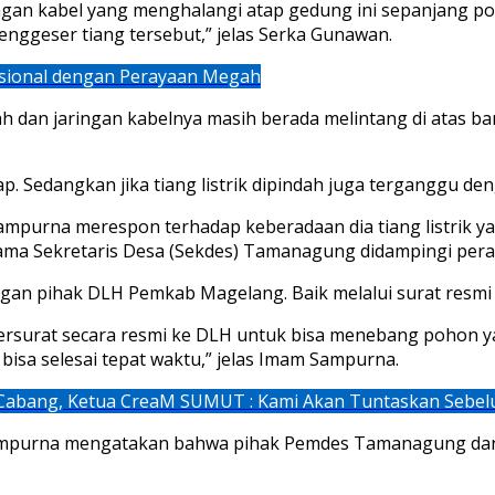
gan kabel yang menghalangi atap gedung ini sepanjang po
menggeser tiang tersebut,” jelas Serka Gunawan.
sional dengan Perayaan Megah
ndah dan jaringan kabelnya masih berada melintang di atas 
. Sedangkan jika tiang listrik dipindah juga terganggu de
mpurna merespon terhadap keberadaan dia tiang listrik y
ma Sekretaris Desa (Sekdes) Tamanagung didampingi pera
an pihak DLH Pemkab Magelang. Baik melalui surat resmi
surat secara resmi ke DLH untuk bisa menebang pohon yang
isa selesai tepat waktu,” jelas Imam Sampurna.
abang, Ketua CreaM SUMUT : Kami Akan Tuntaskan Sebel
ampurna mengatakan bahwa pihak Pemdes Tamanagung dan