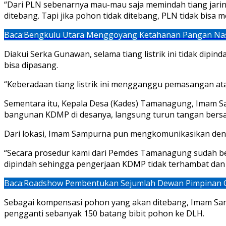
“Dari PLN sebenarnya mau-mau saja memindah tiang jarin
ditebang. Tapi jika pohon tidak ditebang, PLN tidak bisa 
Baca:
Bengkulu Utara Menggoyang Ketahanan Pangan Na
Diakui Serka Gunawan, selama tiang listrik ini tidak dipi
bisa dipasang.
“Keberadaan tiang listrik ini mengganggu pemasangan atap
Sementara itu, Kepala Desa (Kades) Tamanagung, Imam Sa
bangunan KDMP di desanya, langsung turun tangan bersa
Dari lokasi, Imam Sampurna pun mengkomunikasikan deng
“Secara prosedur kami dari Pemdes Tamanagung sudah ber
dipindah sehingga pengerjaan KDMP tidak terhambat dan b
Baca:
Roadshow Pembentukan Sejumlah Dewan Pimpinan C
Sebagai kompensasi pohon yang akan ditebang, Imam S
pengganti sebanyak 150 batang bibit pohon ke DLH.