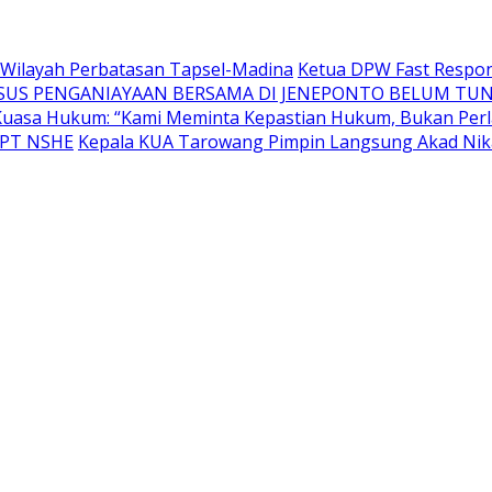
di Wilayah Perbatasan Tapsel-Madina
Ketua DPW Fast Respon
SUS PENGANIAYAAN BERSAMA DI JENEPONTO BELUM TUN
uasa Hukum: “Kami Meminta Kepastian Hukum, Bukan Perl
n PT NSHE
Kepala KUA Tarowang Pimpin Langsung Akad Nika